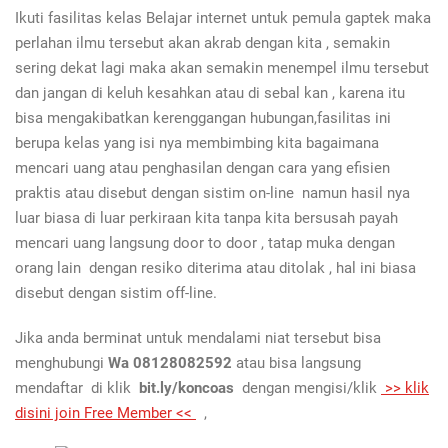
Ikuti fasilitas kelas Belajar internet untuk pemula gaptek
maka
perlahan ilmu tersebut akan akrab dengan kita , semakin
sering dekat lagi maka akan semakin menempel ilmu tersebut
dan jangan di keluh kesahkan atau di sebal kan , karena itu
bisa mengakibatkan kerenggangan hubungan,fasilitas ini
berupa kelas yang isi nya membimbing kita bagaimana
mencari uang atau penghasilan dengan cara yang efisien
praktis atau disebut dengan sistim on-line namun hasil nya
luar biasa di luar perkiraan kita tanpa kita bersusah payah
mencari uang langsung door to door , tatap muka dengan
orang lain dengan resiko diterima atau ditolak , hal ini biasa
disebut dengan sistim off-line.
Jika anda berminat untuk mendalami niat tersebut bisa
menghubungi
Wa 08128082592
atau bisa langsung
mendaftar di klik
bit.ly/koncoas
dengan mengisi/klik
>> klik
disini join Free Member <<
,