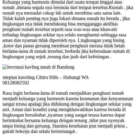
Keluarga yang harmonis dimulai dari suatu tempat tinggal atau
rumah ,dimana segala nya bermula dari tempat tersebut.Rumah . jika
rumah nya memadai cukup lah untuk membina satu sama lain.
Tidak kalah penting nya juga lokasi dimana rumah itu berada , jika
lingkungan nya tidak mendukung bisa mengganggu aktifitas
penghuni rumah tersebut seperti rasa was-was atau khawatir
terhadap lingkungan sekitar nya selalu menghantui sehingga rasa
aman dan nyaman tidak diperoleh nya. Lingkungan yang bising
,kotor dan panas gersang membuat penghuni merasa tidak betah
berlama-lama di rumah tersebut, berbeda jika keberadaan rumah di
lingkungan yang sejuk ,tenang dan jauh dari kebisingan .
siteplan kaveling Cibiru Hills – Hubungi WA
08128082592
Rasa ingin berlama-lama di rumah menjadikan penghuni rumah
menjadi keluarga yang harmonis karena keamanan dan kenyamanan
sangat terasa apalagi jika didukung dengan lingkungan sekitar yang
asri. Aman dari kondisi yang mengkhawatirkan karena berada di
lingkungan bersahabat ,nyaman yang sangat terasa karena dapat
beristirahat bersama keluarga dengan tenang ,tidur pun nyenyak
tanpa bising dan gersang. Stamina kesehatan pun menjadi prima ,
gairah bekerja dan selalu bersemangat .