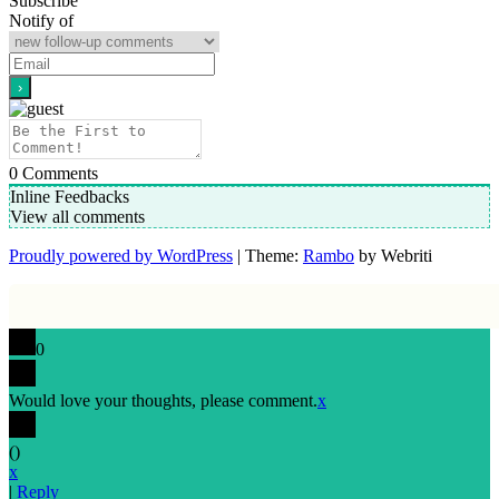
Subscribe
Notify of
0
Comments
Inline Feedbacks
View all comments
Proudly powered by WordPress
| Theme:
Rambo
by Webriti
0
Would love your thoughts, please comment.
x
(
)
x
|
Reply