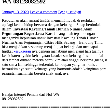
WA-08128082592
January 13, 2020
Leave a comment
By agussudjati
Kebutuhan akan tempat tinggal memang mutlak di perlukan ,
apalagi ketika hidup bersama dengan keluarga . Sikap bertindak
dalam
Investasi Kaveling Tanah Hunian Nuansa Alam
Pegunungan Bogor Jawa Barat
sangat lah tepat dengan
mengambil keputusan untuk Investasi Kaveling Tanah Hunian
Nuansa Alam Pegunungan Cibiru Hills Sadang – Bandung Timur ,
bisa menjadikan seseorang menjadi giat bekerja dan mencapai
tingkat
kesuksesan
nya dengan menabung menjelang hari tua nya
kelak karena yakin kehangatan kesuksesan keluarga bisa di mulai
dari tempat dimana mereka bermukim atau tinggal bersama ,mengisi
satu sama lain sehingga terbentuk kehidupan yang harmonis .
bermukim nya suatu keluarga yang harmonis adalah keinginan para
pasangan suami istri beserta anak-anak nya .
================================================
Belajar Internet Pemula dari Nol-WA
08128082592
================================================