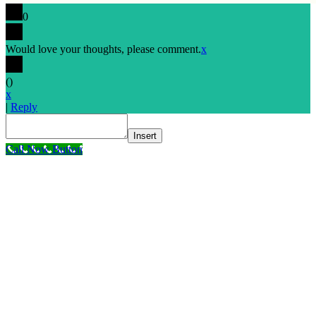
0
Would love your thoughts, please comment.
x
(
)
x
|
Reply
Insert
Call Now Button