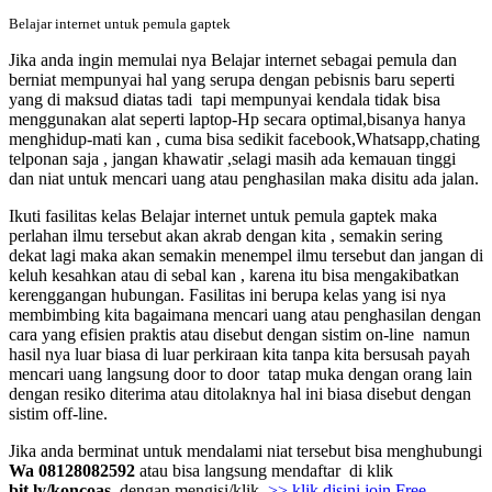
Belajar internet untuk pemula gaptek
Jika anda ingin memulai nya Belajar internet sebagai pemula dan
berniat mempunyai hal yang serupa dengan pebisnis baru seperti
yang di maksud diatas tadi tapi mempunyai kendala tidak bisa
menggunakan alat seperti laptop-Hp secara optimal,bisanya hanya
menghidup-mati kan , cuma bisa sedikit facebook,Whatsapp,chating
telponan saja , jangan khawatir ,selagi masih ada kemauan tinggi
dan niat untuk mencari uang atau penghasilan maka disitu ada jalan.
Ikuti fasilitas kelas Belajar internet untuk pemula gaptek
maka
perlahan ilmu tersebut akan akrab dengan kita , semakin sering
dekat lagi maka akan semakin menempel ilmu tersebut dan jangan di
keluh kesahkan atau di sebal kan , karena itu bisa mengakibatkan
kerenggangan hubungan. Fasilitas ini berupa kelas yang isi nya
membimbing kita bagaimana mencari uang atau penghasilan dengan
cara yang efisien praktis atau disebut dengan sistim on-line namun
hasil nya luar biasa di luar perkiraan kita tanpa kita bersusah payah
mencari uang langsung door to door tatap muka dengan orang lain
dengan resiko diterima atau ditolaknya hal ini biasa disebut dengan
sistim off-line.
Jika anda berminat untuk mendalami niat tersebut bisa menghubungi
Wa 08128082592
atau bisa langsung mendaftar di klik
bit.ly/koncoas
dengan mengisi/klik
>> klik disini join Free