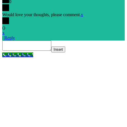
0
Would love your thoughts, please comment.
x
(
)
x
|
Reply
Insert
Call Now Button