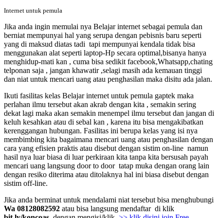
Internet untuk pemula
Jika anda ingin memulai nya Belajar internet sebagai pemula dan
berniat mempunyai hal yang serupa dengan pebisnis baru seperti
yang di maksud diatas tadi tapi mempunyai kendala tidak bisa
menggunakan alat seperti laptop-Hp secara optimal,bisanya hanya
menghidup-mati kan , cuma bisa sedikit facebook,Whatsapp,chating
telponan saja , jangan khawatir ,selagi masih ada kemauan tinggi
dan niat untuk mencari uang atau penghasilan maka disitu ada jalan.
Ikuti fasilitas kelas Belajar internet untuk pemula gaptek
maka
perlahan ilmu tersebut akan akrab dengan kita , semakin sering
dekat lagi maka akan semakin menempel ilmu tersebut dan jangan di
keluh kesahkan atau di sebal kan , karena itu bisa mengakibatkan
kerenggangan hubungan. Fasilitas ini berupa kelas yang isi nya
membimbing kita bagaimana mencari uang atau penghasilan dengan
cara yang efisien praktis atau disebut dengan sistim on-line namun
hasil nya luar biasa di luar perkiraan kita tanpa kita bersusah payah
mencari uang langsung door to door tatap muka dengan orang lain
dengan resiko diterima atau ditolaknya hal ini biasa disebut dengan
sistim off-line.
Jika anda berminat untuk mendalami niat tersebut bisa menghubungi
Wa 08128082592
atau bisa langsung mendaftar di klik
bit.ly/koncoas
dengan mengisi/klik
>> klik disini join Free