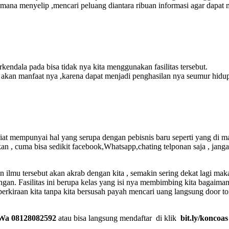
aimana menyelip ,mencari peluang diantara ribuan informasi agar dapa
endala pada bisa tidak nya kita menggunakan fasilitas tersebut.
n akan manfaat nya ,karena dapat menjadi penghasilan nya seumur hidu
rniat mempunyai hal yang serupa dengan pebisnis baru seperti yang di 
an , cuma bisa sedikit facebook,Whatsapp,chating telponan saja , jang
n ilmu tersebut akan akrab dengan kita , semakin sering dekat lagi ma
gan. Fasilitas ini berupa kelas yang isi nya membimbing kita bagaiman
r perkiraan kita tanpa kita bersusah payah mencari uang langsung door 
Wa 08128082592
atau bisa langsung mendaftar di klik
bit.ly/koncoas