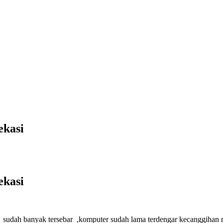
ekasi
ekasi
i
sudah banyak tersebar ,komputer sudah lama terdengar kecanggihan n