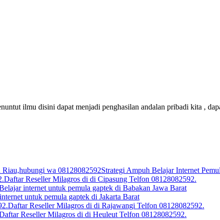
untut ilmu disini dapat menjadi penghasilan andalan pribadi kita , 
Strategi Ampuh Belajar Internet Pe
Daftar Reseller Milagros di di Cipasung Telfon 08128082592.
Belajar internet untuk pemula gaptek di Babakan Jawa Barat
 internet untuk pemula gaptek di Jakarta Barat
Daftar Reseller Milagros di di Rajawangi Telfon 08128082592.
Daftar Reseller Milagros di di Heuleut Telfon 08128082592.