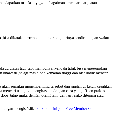
t mendapatkan manfaatnya,yaitu bagaimana mencari uang atau
p ,bisa dikatakan membuka kantor bagi dirinya sendiri dengan waktu
maksud diatas tadi tapi mempunyai kendala tidak bisa menggunakan
an khawatir ,selagi masih ada kemauan tinggi dan niat untuk mencari
ka akan semakin menempel ilmu tersebut dan jangan di keluh kesahkan
a mencari uang atau penghasilan dengan cara yang efisien praktis
to door tatap muka dengan orang lain dengan resiko diterima atau
dengan mengisi/klik
>> klik disini join Free Member <<
,