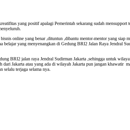
eatifitas yang positif apalagi Pemerintah sekarang sudah mensupport
menyeluruh.
isnis online yang benar ,dituntun ,dibantu mentor-mentor yang siap m
na belajar yang menyenangkan di Gedung BRI2 Jalan Raya Jendral Sud
Gedung BRI2 jalan raya Jendral Sudirman Jakarta ,sehingga untuk wilay
auh dari Jakarta atau yang ada di wilayah Jakarta pun jangan khawatir 
 selalu terjaga selama nya.