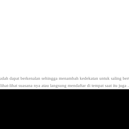
 mudah dapat berkenalan sehingga menambah kedekatan untuk saling be
hat-lihat suasana nya atau langsung mendaftar di tempat saat itu juga .