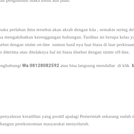
au penghasilan maka disitu ada jalan.
maka perlahan ilmu tersebut akan akrab dengan kita , semakin sering d
 bisa mengakibatkan kerenggangan hubungan. Fasilitas ini berupa kelas
isebut dengan sistim on-line namun hasil nya luar biasa di luar perkira
iterima atau ditolaknya hal ini biasa disebut dengan sistim off-line.
Wa 08128082592
b
 menghubungi
atau bisa langsung mendaftar di klik
enyaluran kreatifitas yang positif apalagi Pemerintah sekarang sudah
embangun perekonomian masyarakat menyeluruh.