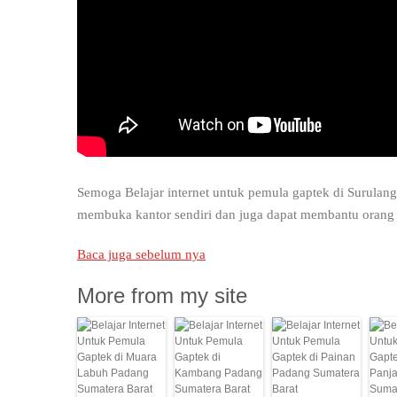
Semoga Belajar internet untuk pemula gaptek di Surulan
membuka kantor sendiri dan juga dapat membantu orang
Baca juga sebelum nya
More from my site