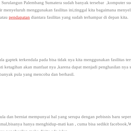
di Surulangun Palembang Sumatera sudah banyak tersebar ,komputer sud
 menyeluruh menggunakan fasilitas ini,tinggal kita bagaimana menyelip
 atau
pendapatan
diantara fasilitas yang sudah terhampar di depan kita.
 gaptek terkendala pada bisa tidak nya kita menggunakan fasilitas ter
asti ketagihan akan manfaat nya ,karena dapat menjadi penghasilan nya
 banyak pula yang mencoba dan berhasil.
mula dan berniat mempunyai hal yang serupa dengan pebisnis baru sepe
imal,bisanya hanya menghidup-mati kan , cuma bisa sedikit facebook,Wh