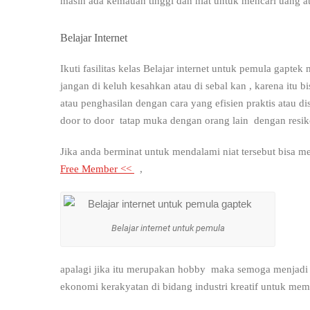
masih ada kemauan tinggi dan niat untuk mencari uang at
Belajar Internet
Ikuti fasilitas kelas Belajar internet untuk pemula gaptek
jangan di keluh kesahkan atau di sebal kan , karena itu
atau penghasilan dengan cara yang efisien praktis atau d
door to door tatap muka dengan orang lain dengan resiko d
Jika anda berminat untuk mendalami niat tersebut bisa
Free Member <<
,
Belajar internet untuk pemula
apalagi jika itu merupakan hobby maka semoga menjadi p
ekonomi kerakyatan di bidang industri kreatif untuk m