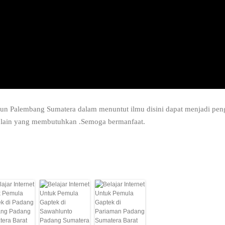
gun Palembang Sumatera dalam menuntut ilmu disini dapat menjadi peng
 lain yang membutuhkan .Semoga bermanfaat.