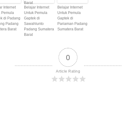
ar Internet
Belajar Internet
Belajar Internet
k Pemula
Untuk Pemula
Untuk Pemula
k di Padang
Gaptek di
Gaptek di
ang Padang
Sawahlunto
Pariaman Padang
era Barat
Padang Sumatera
Sumatera Barat
Barat
0
Article Rating