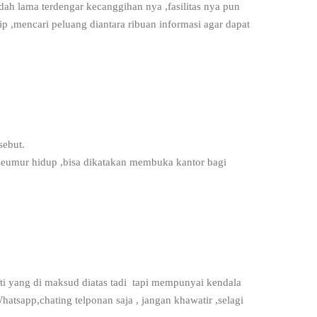
ah lama terdengar kecanggihan nya ,fasilitas nya pun
 ,mencari peluang diantara ribuan informasi agar dapat
sebut.
 seumur hidup ,bisa dikatakan membuka kantor bagi
rti yang di maksud diatas tadi tapi mempunyai kendala
atsapp,chating telponan saja , jangan khawatir ,selagi