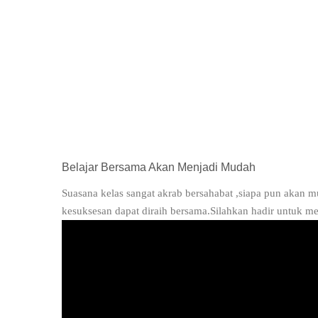
Belajar Bersama Akan Menjadi Mudah
Suasana kelas sangat akrab bersahabat ,siapa pun akan
kesuksesan dapat diraih bersama.Silahkan hadir untuk meli