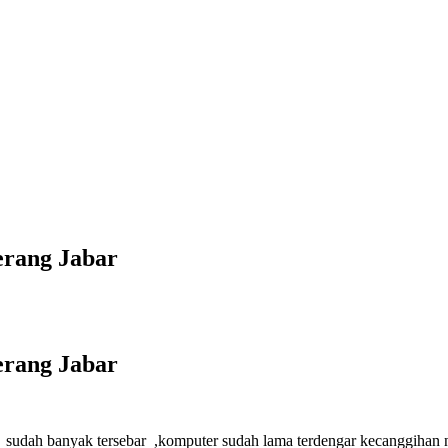
erang Jabar
erang Jabar
i
sudah banyak tersebar ,komputer sudah lama terdengar kecanggihan n