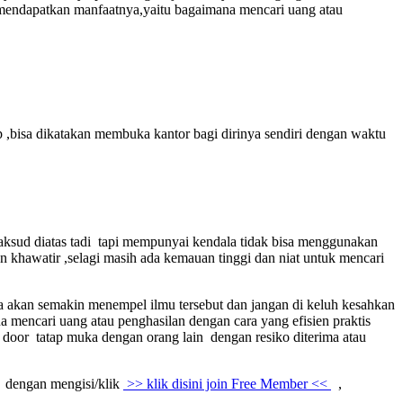
t mendapatkan manfaatnya,yaitu bagaimana mencari uang atau
p ,bisa dikatakan membuka kantor bagi dirinya sendiri dengan waktu
maksud diatas tadi tapi mempunyai kendala tidak bisa menggunakan
an khawatir ,selagi masih ada kemauan tinggi dan niat untuk mencari
ka akan semakin menempel ilmu tersebut dan jangan di keluh kesahkan
a mencari uang atau penghasilan dengan cara yang efisien praktis
to door tatap muka dengan orang lain dengan resiko diterima atau
dengan mengisi/klik
>> klik disini join Free Member <<
,