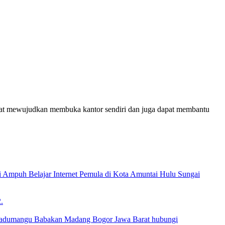
dapat mewujudkan membuka kantor sendiri dan juga dapat membantu
gi Ampuh Belajar Internet Pemula di Kota Amuntai Hulu Sungai
.
 Kadumangu Babakan Madang Bogor Jawa Barat hubungi