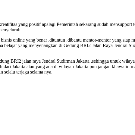
eatifitas yang positif apalagi Pemerintah sekarang sudah mensupport
menyeluruh.
isnis online yang benar ,dituntun ,dibantu mentor-mentor yang siap m
na belajar yang menyenangkan di Gedung BRI2 Jalan Raya Jendral Sud
Gedung BRI2 jalan raya Jendral Sudirman Jakarta ,sehingga untuk wilay
auh dari Jakarta atau yang ada di wilayah Jakarta pun jangan khawatir 
 selalu terjaga selama nya.