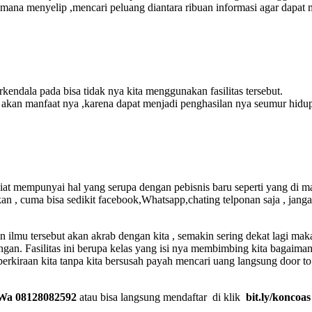
aimana menyelip ,mencari peluang diantara ribuan informasi agar dapa
endala pada bisa tidak nya kita menggunakan fasilitas tersebut.
n akan manfaat nya ,karena dapat menjadi penghasilan nya seumur hidu
rniat mempunyai hal yang serupa dengan pebisnis baru seperti yang di 
an , cuma bisa sedikit facebook,Whatsapp,chating telponan saja , jang
n ilmu tersebut akan akrab dengan kita , semakin sering dekat lagi ma
gan. Fasilitas ini berupa kelas yang isi nya membimbing kita bagaiman
r perkiraan kita tanpa kita bersusah payah mencari uang langsung door 
Wa 08128082592
atau bisa langsung mendaftar di klik
bit.ly/koncoas