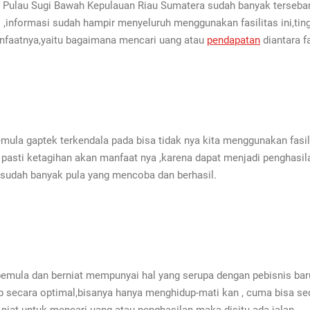
 di Pulau Sugi Bawah Kepulauan Riau Sumatera sudah banyak terseb
i ,informasi sudah hampir menyeluruh menggunakan fasilitas ini,ti
anfaatnya,yaitu bagaimana mencari uang atau
pendapatan
diantara f
mula gaptek terkendala pada bisa tidak nya kita menggunakan fasili
h pasti ketagihan akan manfaat nya ,karena dapat menjadi penghasi
n sudah banyak pula yang mencoba dan berhasil.
 pemula dan berniat mempunyai hal yang serupa dengan pebisnis bar
p secara optimal,bisanya hanya menghidup-mati kan , cuma bisa sed