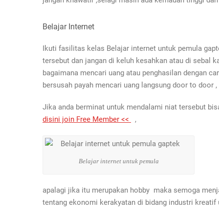
jangan khawatir ,selagi masih ada kemauan tinggi dan 
Belajar Internet
Ikuti fasilitas kelas Belajar internet untuk pemula gap
tersebut dan jangan di keluh kesahkan atau di sebal k
bagaimana mencari uang atau penghasilan dengan cara y
bersusah payah mencari uang langsung door to door , t
Jika anda berminat untuk mendalami niat tersebut b
disini join Free Member <<
,
Belajar internet untuk pemula
apalagi jika itu merupakan hobby maka semoga menja
tentang ekonomi kerakyatan di bidang industri krea