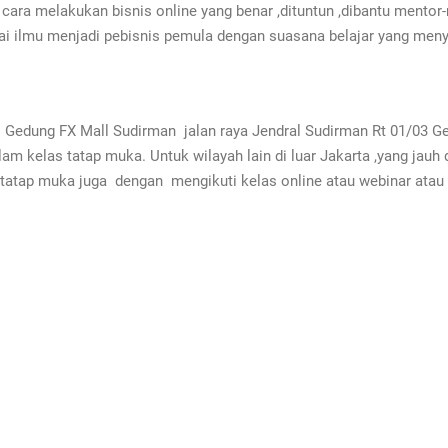
ara melakukan bisnis online yang benar ,dituntun ,dibantu mentor-
ai ilmu menjadi pebisnis pemula dengan suasana belajar yang men
di Gedung FX Mall Sudirman jalan raya Jendral Sudirman Rt 01/03 Ge
lam kelas tatap muka. Untuk wilayah lain di luar Jakarta ,yang jauh 
a tatap muka juga dengan mengikuti kelas online atau webinar ata