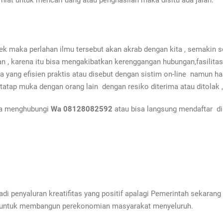
niat untuk mencari uang atau penghasilan maka disitu ada jalan.
tek
maka perlahan ilmu tersebut akan akrab dengan kita , semakin 
an , karena itu bisa mengakibatkan kerenggangan hubungan,fasilitas
ang efisien praktis atau disebut dengan sistim on-line namun hasil 
atap muka dengan orang lain dengan resiko diterima atau ditolak , h
isa menghubungi
Wa 08128082592
atau bisa langsung mendaftar di
di penyaluran kreatifitas yang positif apalagi Pemerintah sekara
tif untuk membangun perekonomian masyarakat menyeluruh.