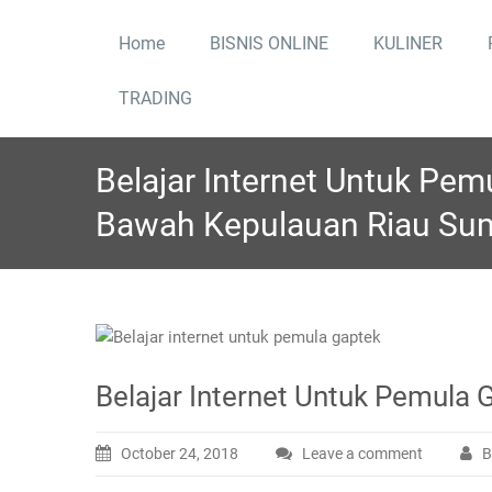
Skip
to
Home
BISNIS ONLINE
KULINER
content
TRADING
Belajar Internet Untuk Pem
Bawah Kepulauan Riau Su
Belajar Internet Untuk Pemula
October 24, 2018
Leave a comment
B