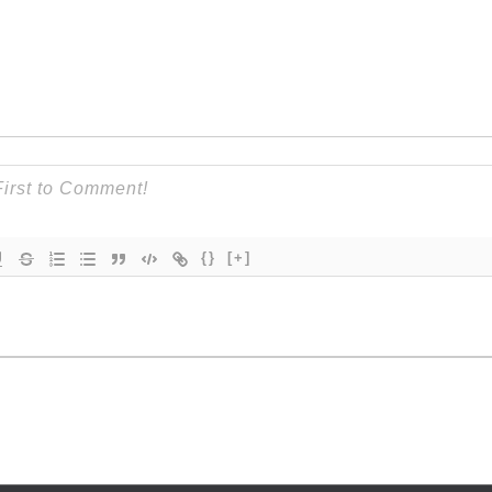
{}
[+]