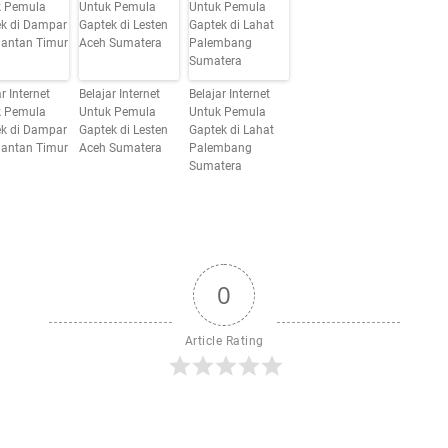
r Internet
Belajar Internet
Belajar Internet
k Pemula
Untuk Pemula
Untuk Pemula
k di Dampar
Gaptek di Lesten
Gaptek di Lahat
antan Timur
Aceh Sumatera
Palembang
Sumatera
0
Article Rating