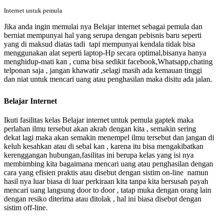
Internet untuk pemula
Jika anda ingin memulai nya Belajar internet sebagai pemula dan
berniat mempunyai hal yang serupa dengan pebisnis baru seperti
yang di maksud diatas tadi tapi mempunyai kendala tidak bisa
menggunakan alat seperti laptop-Hp secara optimal,bisanya hanya
menghidup-mati kan , cuma bisa sedikit facebook,Whatsapp,chating
telponan saja , jangan khawatir ,selagi masih ada kemauan tinggi
dan niat untuk mencari uang atau penghasilan maka disitu ada jalan.
Belajar Internet
Ikuti fasilitas kelas Belajar internet untuk pemula gaptek
maka
perlahan ilmu tersebut akan akrab dengan kita , semakin sering
dekat lagi maka akan semakin menempel ilmu tersebut dan jangan di
keluh kesahkan atau di sebal kan , karena itu bisa mengakibatkan
kerenggangan hubungan,fasilitas ini berupa kelas yang isi nya
membimbing kita bagaimana mencari uang atau penghasilan dengan
cara yang efisien praktis atau disebut dengan sistim on-line namun
hasil nya luar biasa di luar perkiraan kita tanpa kita bersusah payah
mencari uang langsung door to door , tatap muka dengan orang lain
dengan resiko diterima atau ditolak , hal ini biasa disebut dengan
sistim off-line.