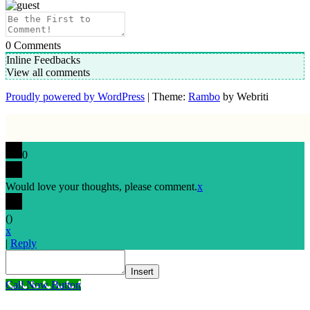
0
Comments
Inline Feedbacks
View all comments
Proudly powered by WordPress
| Theme:
Rambo
by Webriti
0
Would love your thoughts, please comment.
x
(
)
x
|
Reply
Insert
Call Now Button