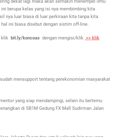
sering dekat lagi maka akan semakin menempel ilmu
 ini berupa kelas yang isi nya membimbing kita
nya luar biasa di luar perkiraan kita tanpa kita
al ini biasa disebut dengan sistim off-line.
 klik
bit.ly/koncoas
dengan mengisi/klik
>> klik
ng sudah mensupport tentang perekonomian masyarakat
mentor yang siap mendampingi, selain itu bertemu
yenangkan di SB1M Gedung FX Mall Sudirman Jalan