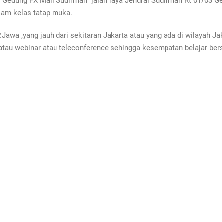
di Gedung FX Mall Sudirman jalan raya Jendral Sudirman Rt 01/03 Ge
alam kelas tatap muka.
 P.Jawa ,yang jauh dari sekitaran Jakarta atau yang ada di wilayah 
atau webinar atau teleconference sehingga kesempatan belajar ber