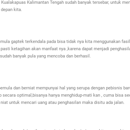
 di Kualakapuas Kalimantan Tengah sudah banyak tersebar, untuk 
 depan kita.
mula gaptek terkendala pada bisa tidak nya kita menggunakan fasili
h pasti ketagihan akan manfaat nya ,karena dapat menjadi penghasi
n sudah banyak pula yang mencoba dan berhasil.
 pemula dan berniat mempunyai hal yang serupa dengan pebisnis bar
p secara optimal,bisanya hanya menghidup-mati kan , cuma bisa sed
niat untuk mencari uang atau penghasilan maka disitu ada jalan.