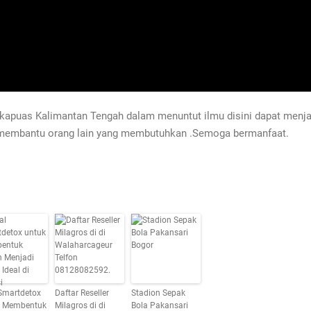
kapuas Kalimantan Tengah dalam menuntut ilmu disini dapat menjadi
 membantu orang lain yang membutuhkan .Semoga bermanfaat.
Smartdetox
Daftar Reseller
Stadion Sepak
k Membentuk
Milagros di di
Bola Pakansari