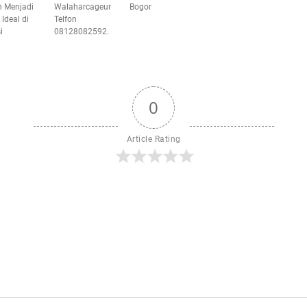
 Menjadi
Walaharcageur
Bogor
 Ideal di
Telfon
i
08128082592.
0
Article Rating