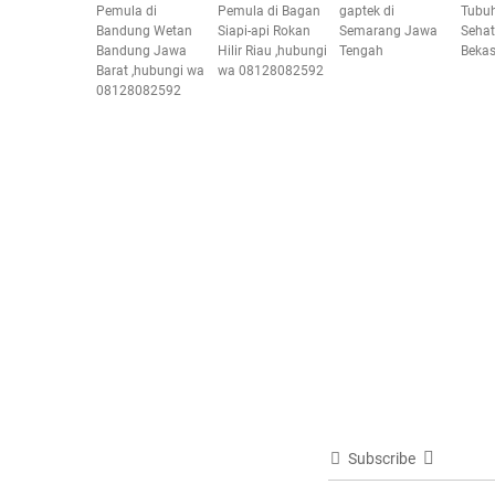
Pemula di
Pemula di Bagan
gaptek di
Tubuh
Bandung Wetan
Siapi-api Rokan
Semarang Jawa
Sehat
Bandung Jawa
Hilir Riau ,hubungi
Tengah
Bekas
Barat ,hubungi wa
wa 08128082592
08128082592
Subscribe