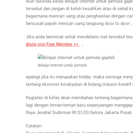
Ikuti fasilitas kelas Belajar internet untuk pemula gap
tersebut dan jangan di keluh kesahkan atau di sebal k
bagaimana mencari uang atau penghasilan dengan cara y
bersusah payah mencari uang langsung door to door , t
Jika anda berminat untuk mendalami niat tersebut b
disini join Free Member <<
,
Belajar internet untuk pemula
apalagi jika itu merupakan hobby maka semoga menja
tentang ekonomi kerakyatan di bidang industri krea
Kegiatan di kelas akan membahas tentang bagaimana c
lagi dengan teman-teman baru seperjuangan menggap
Raya Jendral Sudirman Rt 01/03 Gelora Jakarta Pusat.
Catatan :