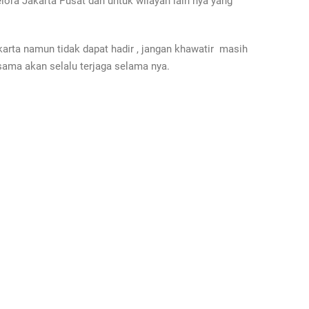
lora Jakarta Pusat dan untuk wilayah lain nya yang
Jakarta namun tidak dapat hadir , jangan khawatir masih
sama akan selalu terjaga selama nya.