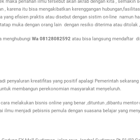
tek
maka perlahan ilmu tersebut akan akrab dengan kita , semakin 
an , karena itu bisa mengakibatkan kerenggangan hubungan,fasilitas
ang efisien praktis atau disebut dengan sistim on-line namun hasil 
atap muka dengan orang lain dengan resiko diterima atau ditolak , h
isa menghubungi
Wa 08128082592
atau bisa langsung mendaftar di
di penyaluran kreatifitas yang positif apalagi Pemerintah sekara
tif untuk membangun perekonomian masyarakat menyeluruh.
ara melakukan bisnis online yang benar ,dituntun ,dibantu mentor-
ai ilmu menjadi pebisnis pemula dengan suasana belajar yang men