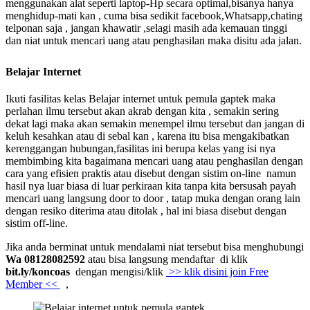
menggunakan alat seperti laptop-Hp secara optimal,bisanya hanya
menghidup-mati kan , cuma bisa sedikit facebook,Whatsapp,chating
telponan saja , jangan khawatir ,selagi masih ada kemauan tinggi
dan niat untuk mencari uang atau penghasilan maka disitu ada jalan.
Belajar Internet
Ikuti fasilitas kelas Belajar internet untuk pemula gaptek
maka
perlahan ilmu tersebut akan akrab dengan kita , semakin sering
dekat lagi maka akan semakin menempel ilmu tersebut dan jangan di
keluh kesahkan atau di sebal kan , karena itu bisa mengakibatkan
kerenggangan hubungan,fasilitas ini berupa kelas yang isi nya
membimbing kita bagaimana mencari uang atau penghasilan dengan
cara yang efisien praktis atau disebut dengan sistim on-line namun
hasil nya luar biasa di luar perkiraan kita tanpa kita bersusah payah
mencari uang langsung door to door , tatap muka dengan orang lain
dengan resiko diterima atau ditolak , hal ini biasa disebut dengan
sistim off-line.
Jika anda berminat untuk mendalami niat tersebut bisa menghubungi
Wa 08128082592
atau bisa langsung mendaftar di klik
bit.ly/koncoas
dengan mengisi/klik
>> klik disini join Free
Member <<
,