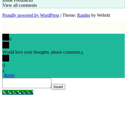
Inline Feedbacks
View all comments
Proudly powered by WordPress
| Theme:
Rambo
by Webriti
0
Would love your thoughts, please comment.
x
(
)
x
|
Reply
Insert
Call Now Button