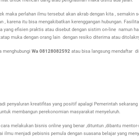
niat untuk mencari uang atau penghasilan maka disitu ada jalan.
tek
maka perlahan ilmu tersebut akan akrab dengan kita , semakin 
an , karena itu bisa mengakibatkan kerenggangan hubungan. Fasilita
ang efisien praktis atau disebut dengan sistim on-line namun hasil 
tap muka dengan orang lain dengan resiko diterima atau ditolaknya 
isa menghubungi
Wa 08128082592
atau bisa langsung mendaftar di
di penyaluran kreatifitas yang positif apalagi Pemerintah sekara
tif untuk membangun perekonomian masyarakat menyeluruh.
ara melakukan bisnis online yang benar ,dituntun ,dibantu mentor-
i ilmu menjadi pebisnis pemula dengan suasana belajar yang meny