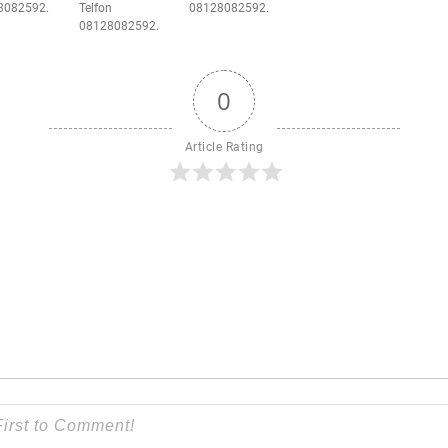
8082592.
Telfon
08128082592.
08128082592.
0
Article Rating