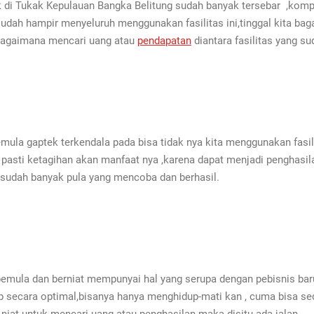
ek di Tukak Kepulauan Bangka Belitung sudah banyak tersebar ,komp
dah hampir menyeluruh menggunakan fasilitas ini,tinggal kita bag
 bagaimana mencari uang atau
pendapatan
diantara fasilitas yang su
mula gaptek terkendala pada bisa tidak nya kita menggunakan fasili
h pasti ketagihan akan manfaat nya ,karena dapat menjadi penghasi
n sudah banyak pula yang mencoba dan berhasil.
 pemula dan berniat mempunyai hal yang serupa dengan pebisnis bar
p secara optimal,bisanya hanya menghidup-mati kan , cuma bisa sed