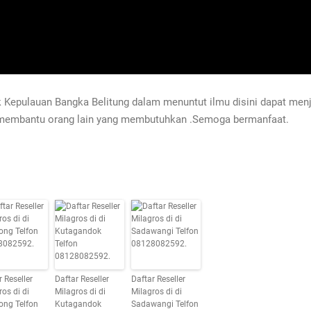
 Kepulauan Bangka Belitung dalam menuntut ilmu disini dapat menjad
 membantu orang lain yang membutuhkan .Semoga bermanfaat.
r Reseller
Daftar Reseller
Daftar Reseller
ros di di
Milagros di di
Milagros di di
ong Telfon
Kutagandok
Sadawangi Telfon