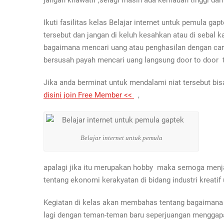
jangan khawatir ,selagi masih ada kemauan tinggi dan 
Ikuti fasilitas kelas Belajar internet untuk pemula gap
tersebut dan jangan di keluh kesahkan atau di sebal k
bagaimana mencari uang atau penghasilan dengan cara y
bersusah payah mencari uang langsung door to door ta
Jika anda berminat untuk mendalami niat tersebut b
disini join Free Member <<
,
Belajar internet untuk pemula
apalagi jika itu merupakan hobby maka semoga menja
tentang ekonomi kerakyatan di bidang industri krea
Kegiatan di kelas akan membahas tentang bagaimana c
lagi dengan teman-teman baru seperjuangan menggapa