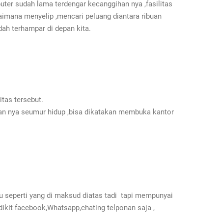
uter sudah lama terdengar kecanggihan nya ,fasilitas
aimana menyelip ,mencari peluang diantara ribuan
dah terhampar di depan kita.
tas tersebut.
lan nya seumur hidup ,bisa dikatakan membuka kantor
u seperti yang di maksud diatas tadi tapi mempunyai
ikit facebook,Whatsapp,chating telponan saja ,