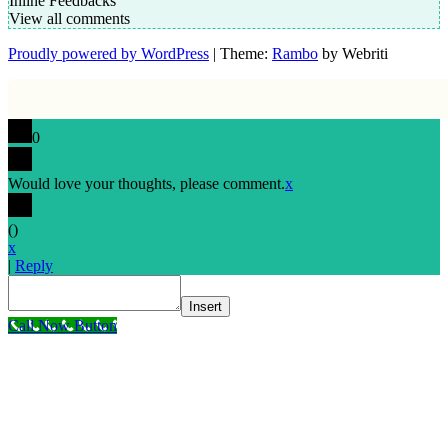
Inline Feedbacks
View all comments
Proudly powered by WordPress
| Theme:
Rambo
by Webriti
0
Would love your thoughts, please comment.
x
(
)
x
|
Reply
Insert
Call Now Button