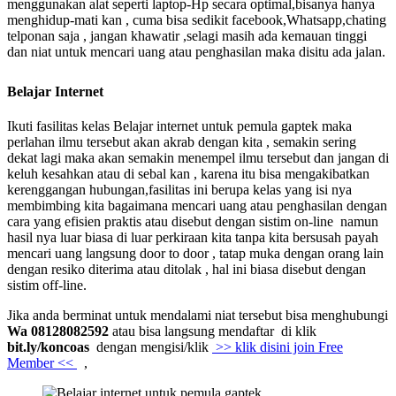
menggunakan alat seperti laptop-Hp secara optimal,bisanya hanya
menghidup-mati kan , cuma bisa sedikit facebook,Whatsapp,chating
telponan saja , jangan khawatir ,selagi masih ada kemauan tinggi
dan niat untuk mencari uang atau penghasilan maka disitu ada jalan.
Belajar Internet
Ikuti fasilitas kelas Belajar internet untuk pemula gaptek
maka
perlahan ilmu tersebut akan akrab dengan kita , semakin sering
dekat lagi maka akan semakin menempel ilmu tersebut dan jangan di
keluh kesahkan atau di sebal kan , karena itu bisa mengakibatkan
kerenggangan hubungan,fasilitas ini berupa kelas yang isi nya
membimbing kita bagaimana mencari uang atau penghasilan dengan
cara yang efisien praktis atau disebut dengan sistim on-line namun
hasil nya luar biasa di luar perkiraan kita tanpa kita bersusah payah
mencari uang langsung door to door , tatap muka dengan orang lain
dengan resiko diterima atau ditolak , hal ini biasa disebut dengan
sistim off-line.
Jika anda berminat untuk mendalami niat tersebut bisa menghubungi
Wa 08128082592
atau bisa langsung mendaftar di klik
bit.ly/koncoas
dengan mengisi/klik
>> klik disini join Free
Member <<
,