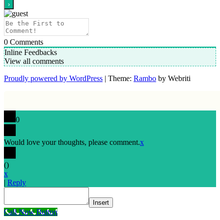
0
Comments
Inline Feedbacks
View all comments
Proudly powered by WordPress
| Theme:
Rambo
by Webriti
0
Would love your thoughts, please comment.
x
(
)
x
|
Reply
Insert
Call Now Button