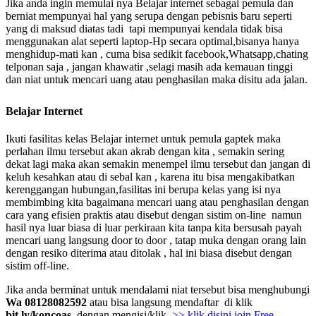
Jika anda ingin memulai nya Belajar internet sebagai pemula dan
berniat mempunyai hal yang serupa dengan pebisnis baru seperti
yang di maksud diatas tadi tapi mempunyai kendala tidak bisa
menggunakan alat seperti laptop-Hp secara optimal,bisanya hanya
menghidup-mati kan , cuma bisa sedikit facebook,Whatsapp,chating
telponan saja , jangan khawatir ,selagi masih ada kemauan tinggi
dan niat untuk mencari uang atau penghasilan maka disitu ada jalan.
Belajar Internet
Ikuti fasilitas kelas Belajar internet untuk pemula gaptek
maka
perlahan ilmu tersebut akan akrab dengan kita , semakin sering
dekat lagi maka akan semakin menempel ilmu tersebut dan jangan di
keluh kesahkan atau di sebal kan , karena itu bisa mengakibatkan
kerenggangan hubungan,fasilitas ini berupa kelas yang isi nya
membimbing kita bagaimana mencari uang atau penghasilan dengan
cara yang efisien praktis atau disebut dengan sistim on-line namun
hasil nya luar biasa di luar perkiraan kita tanpa kita bersusah payah
mencari uang langsung door to door , tatap muka dengan orang lain
dengan resiko diterima atau ditolak , hal ini biasa disebut dengan
sistim off-line.
Jika anda berminat untuk mendalami niat tersebut bisa menghubungi
Wa 08128082592
atau bisa langsung mendaftar di klik
bit.ly/koncoas
dengan mengisi/klik
>> klik disini join Free