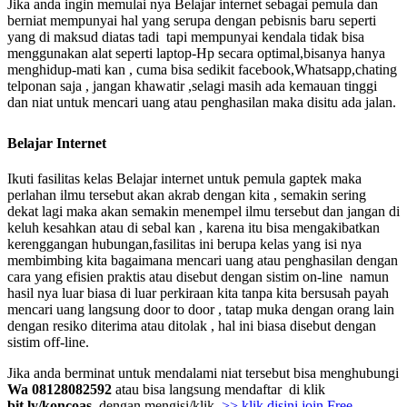
Jika anda ingin memulai nya Belajar internet sebagai pemula dan
berniat mempunyai hal yang serupa dengan pebisnis baru seperti
yang di maksud diatas tadi tapi mempunyai kendala tidak bisa
menggunakan alat seperti laptop-Hp secara optimal,bisanya hanya
menghidup-mati kan , cuma bisa sedikit facebook,Whatsapp,chating
telponan saja , jangan khawatir ,selagi masih ada kemauan tinggi
dan niat untuk mencari uang atau penghasilan maka disitu ada jalan.
Belajar Internet
Ikuti fasilitas kelas Belajar internet untuk pemula gaptek
maka
perlahan ilmu tersebut akan akrab dengan kita , semakin sering
dekat lagi maka akan semakin menempel ilmu tersebut dan jangan di
keluh kesahkan atau di sebal kan , karena itu bisa mengakibatkan
kerenggangan hubungan,fasilitas ini berupa kelas yang isi nya
membimbing kita bagaimana mencari uang atau penghasilan dengan
cara yang efisien praktis atau disebut dengan sistim on-line namun
hasil nya luar biasa di luar perkiraan kita tanpa kita bersusah payah
mencari uang langsung door to door , tatap muka dengan orang lain
dengan resiko diterima atau ditolak , hal ini biasa disebut dengan
sistim off-line.
Jika anda berminat untuk mendalami niat tersebut bisa menghubungi
Wa 08128082592
atau bisa langsung mendaftar di klik
bit.ly/koncoas
dengan mengisi/klik
>> klik disini join Free