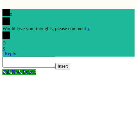
0
Would love your thoughts, please comment.
x
(
)
x
|
Reply
Insert
Call Now Button