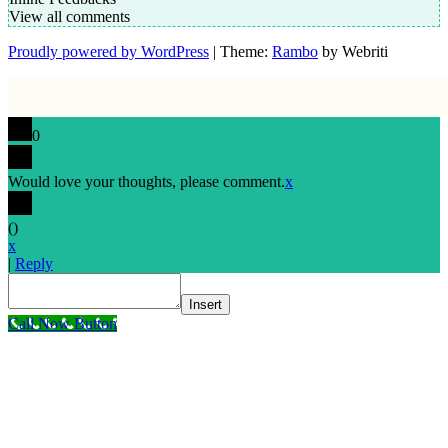
View all comments
Proudly powered by WordPress
| Theme:
Rambo
by Webriti
0
Would love your thoughts, please comment.
x
(
)
x
|
Reply
Insert
Call Now Button