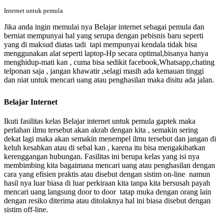
Internet untuk pemula
Jika anda ingin memulai nya Belajar internet sebagai pemula dan
berniat mempunyai hal yang serupa dengan pebisnis baru seperti
yang di maksud diatas tadi tapi mempunyai kendala tidak bisa
menggunakan alat seperti laptop-Hp secara optimal,bisanya hanya
menghidup-mati kan , cuma bisa sedikit facebook,Whatsapp,chating
telponan saja , jangan khawatir ,selagi masih ada kemauan tinggi
dan niat untuk mencari uang atau penghasilan maka disitu ada jalan.
Belajar Internet
Ikuti fasilitas kelas Belajar internet untuk pemula gaptek
maka
perlahan ilmu tersebut akan akrab dengan kita , semakin sering
dekat lagi maka akan semakin menempel ilmu tersebut dan jangan di
keluh kesahkan atau di sebal kan , karena itu bisa mengakibatkan
kerenggangan hubungan. Fasilitas ini berupa kelas yang isi nya
membimbing kita bagaimana mencari uang atau penghasilan dengan
cara yang efisien praktis atau disebut dengan sistim on-line namun
hasil nya luar biasa di luar perkiraan kita tanpa kita bersusah payah
mencari uang langsung door to door tatap muka dengan orang lain
dengan resiko diterima atau ditolaknya hal ini biasa disebut dengan
sistim off-line.