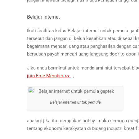
jangan khawatir ,selagi masih ada kemauan tinggi dan 
Belajar Internet
Ikuti fasilitas kelas Belajar internet untuk pemula gap
tersebut dan jangan di keluh kesahkan atau di sebal k
bagaimana mencari uang atau penghasilan dengan cara y
bersusah payah mencari uang langsung door to door ta
Jika anda berminat untuk mendalami niat tersebut b
join Free Member <<
,
Belajar internet untuk pemula
apalagi jika itu merupakan hobby maka semoga menja
tentang ekonomi kerakyatan di bidang industri krea