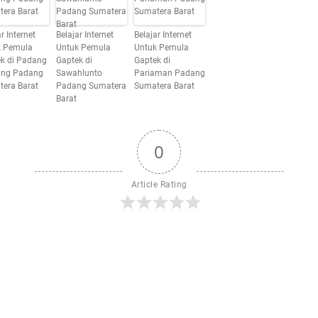
r Internet
Belajar Internet
Belajar Internet
k Pemula
Untuk Pemula
Untuk Pemula
k di Padang
Gaptek di
Gaptek di
ang Padang
Sawahlunto
Pariaman Padang
era Barat
Padang Sumatera
Sumatera Barat
Barat
0
Article Rating