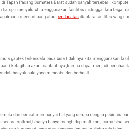
ek di Tapan Padang Sumatera Barat sudah banyak tersebar ,komputer
 hampir menyeluruh menggunakan fasilitas ini,tinggal kita bagaima
 bagaimana mencari uang atau
pendapatan
diantara fasilitas yang su
mula gaptek terkendala pada bisa tidak nya kita menggunakan fasili
h pasti ketagihan akan manfaat nya ,karena dapat menjadi penghasi
n sudah banyak pula yang mencoba dan berhasil.
 pemula dan berniat mempunyai hal yang serupa dengan pebisnis bar
p secara optimal,bisanya hanya menghidup-mati kan , cuma bisa sed