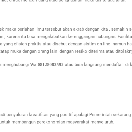
niat untuk mencari uang atau penghasilan maka disitu ada jalan.
tek
maka perlahan ilmu tersebut akan akrab dengan kita , semakin 
an , karena itu bisa mengakibatkan kerenggangan hubungan. Fasilita
ang efisien praktis atau disebut dengan sistim on-line namun hasil 
tap muka dengan orang lain dengan resiko diterima atau ditolaknya 
isa menghubungi
atau bisa langsung mendaftar di 
Wa 08128082592
di penyaluran kreatifitas yang positif apalagi Pemerintah sekara
tif untuk membangun perekonomian masyarakat menyeluruh.