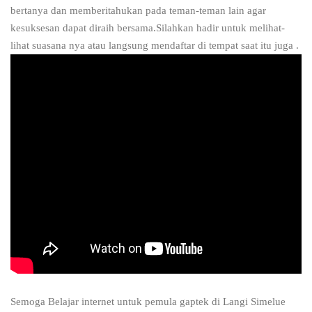
bertanya dan memberitahukan pada teman-teman lain agar
kesuksesan dapat diraih bersama.Silahkan hadir untuk melihat-
lihat suasana nya atau langsung mendaftar di tempat saat itu juga .
Semoga Belajar internet untuk pemula gaptek di Langi Simelue