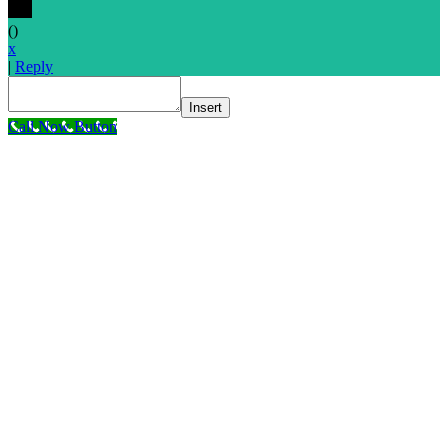
(
)
x
|
Reply
Insert
Call Now Button