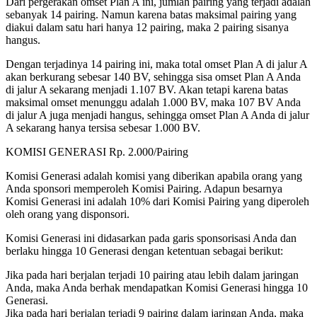
Dari pergerakan omset Plan A ini, jumlah pairing yang terjadi adalah
sebanyak 14 pairing. Namun karena batas maksimal pairing yang
diakui dalam satu hari hanya 12 pairing, maka 2 pairing sisanya
hangus.
Dengan terjadinya 14 pairing ini, maka total omset Plan A di jalur A
akan berkurang sebesar 140 BV, sehingga sisa omset Plan A Anda
di jalur A sekarang menjadi 1.107 BV. Akan tetapi karena batas
maksimal omset menunggu adalah 1.000 BV, maka 107 BV Anda
di jalur A juga menjadi hangus, sehingga omset Plan A Anda di jalur
A sekarang hanya tersisa sebesar 1.000 BV.
KOMISI GENERASI Rp. 2.000/Pairing
Komisi Generasi adalah komisi yang diberikan apabila orang yang
Anda sponsori memperoleh Komisi Pairing. Adapun besarnya
Komisi Generasi ini adalah 10% dari Komisi Pairing yang diperoleh
oleh orang yang disponsori.
Komisi Generasi ini didasarkan pada garis sponsorisasi Anda dan
berlaku hingga 10 Generasi dengan ketentuan sebagai berikut:
Jika pada hari berjalan terjadi 10 pairing atau lebih dalam jaringan
Anda, maka Anda berhak mendapatkan Komisi Generasi hingga 10
Generasi.
Jika pada hari berjalan terjadi 9 pairing dalam jaringan Anda, maka