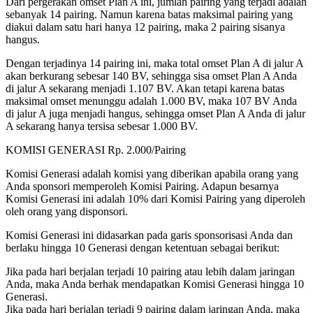
Dari pergerakan omset Plan A ini, jumlah pairing yang terjadi adalah
sebanyak 14 pairing. Namun karena batas maksimal pairing yang
diakui dalam satu hari hanya 12 pairing, maka 2 pairing sisanya
hangus.
Dengan terjadinya 14 pairing ini, maka total omset Plan A di jalur A
akan berkurang sebesar 140 BV, sehingga sisa omset Plan A Anda
di jalur A sekarang menjadi 1.107 BV. Akan tetapi karena batas
maksimal omset menunggu adalah 1.000 BV, maka 107 BV Anda
di jalur A juga menjadi hangus, sehingga omset Plan A Anda di jalur
A sekarang hanya tersisa sebesar 1.000 BV.
KOMISI GENERASI Rp. 2.000/Pairing
Komisi Generasi adalah komisi yang diberikan apabila orang yang
Anda sponsori memperoleh Komisi Pairing. Adapun besarnya
Komisi Generasi ini adalah 10% dari Komisi Pairing yang diperoleh
oleh orang yang disponsori.
Komisi Generasi ini didasarkan pada garis sponsorisasi Anda dan
berlaku hingga 10 Generasi dengan ketentuan sebagai berikut:
Jika pada hari berjalan terjadi 10 pairing atau lebih dalam jaringan
Anda, maka Anda berhak mendapatkan Komisi Generasi hingga 10
Generasi.
Jika pada hari berjalan terjadi 9 pairing dalam jaringan Anda, maka