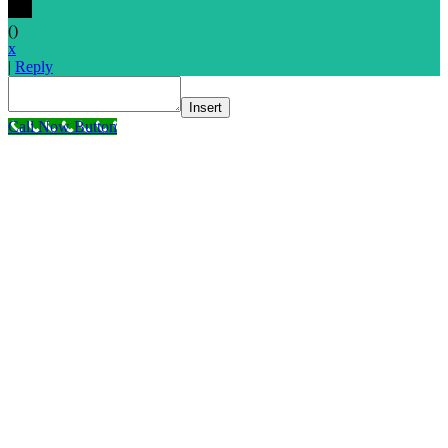
(
)
x
|
Reply
Insert
Call Now Button