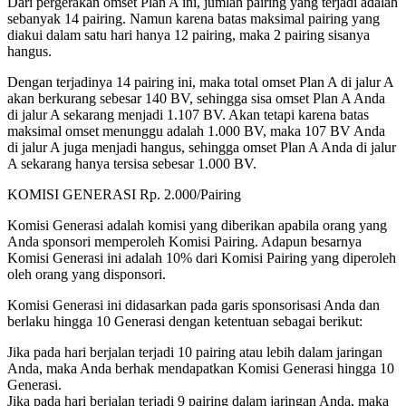
Dari pergerakan omset Plan A ini, jumlah pairing yang terjadi adalah
sebanyak 14 pairing. Namun karena batas maksimal pairing yang
diakui dalam satu hari hanya 12 pairing, maka 2 pairing sisanya
hangus.
Dengan terjadinya 14 pairing ini, maka total omset Plan A di jalur A
akan berkurang sebesar 140 BV, sehingga sisa omset Plan A Anda
di jalur A sekarang menjadi 1.107 BV. Akan tetapi karena batas
maksimal omset menunggu adalah 1.000 BV, maka 107 BV Anda
di jalur A juga menjadi hangus, sehingga omset Plan A Anda di jalur
A sekarang hanya tersisa sebesar 1.000 BV.
KOMISI GENERASI Rp. 2.000/Pairing
Komisi Generasi adalah komisi yang diberikan apabila orang yang
Anda sponsori memperoleh Komisi Pairing. Adapun besarnya
Komisi Generasi ini adalah 10% dari Komisi Pairing yang diperoleh
oleh orang yang disponsori.
Komisi Generasi ini didasarkan pada garis sponsorisasi Anda dan
berlaku hingga 10 Generasi dengan ketentuan sebagai berikut:
Jika pada hari berjalan terjadi 10 pairing atau lebih dalam jaringan
Anda, maka Anda berhak mendapatkan Komisi Generasi hingga 10
Generasi.
Jika pada hari berjalan terjadi 9 pairing dalam jaringan Anda, maka