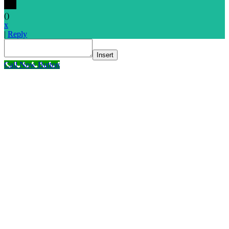
(
)
x
|
Reply
Insert
Call Now Button