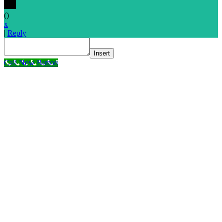
(
)
x
|
Reply
Insert
Call Now Button