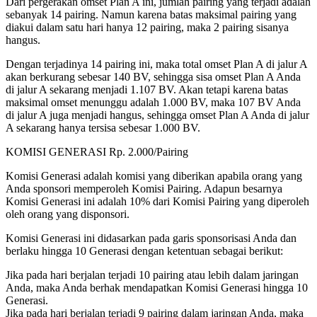
Dari pergerakan omset Plan A ini, jumlah pairing yang terjadi adalah
sebanyak 14 pairing. Namun karena batas maksimal pairing yang
diakui dalam satu hari hanya 12 pairing, maka 2 pairing sisanya
hangus.
Dengan terjadinya 14 pairing ini, maka total omset Plan A di jalur A
akan berkurang sebesar 140 BV, sehingga sisa omset Plan A Anda
di jalur A sekarang menjadi 1.107 BV. Akan tetapi karena batas
maksimal omset menunggu adalah 1.000 BV, maka 107 BV Anda
di jalur A juga menjadi hangus, sehingga omset Plan A Anda di jalur
A sekarang hanya tersisa sebesar 1.000 BV.
KOMISI GENERASI Rp. 2.000/Pairing
Komisi Generasi adalah komisi yang diberikan apabila orang yang
Anda sponsori memperoleh Komisi Pairing. Adapun besarnya
Komisi Generasi ini adalah 10% dari Komisi Pairing yang diperoleh
oleh orang yang disponsori.
Komisi Generasi ini didasarkan pada garis sponsorisasi Anda dan
berlaku hingga 10 Generasi dengan ketentuan sebagai berikut:
Jika pada hari berjalan terjadi 10 pairing atau lebih dalam jaringan
Anda, maka Anda berhak mendapatkan Komisi Generasi hingga 10
Generasi.
Jika pada hari berjalan terjadi 9 pairing dalam jaringan Anda, maka