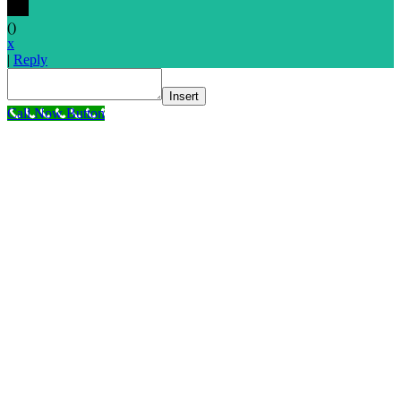
(
)
x
|
Reply
Insert
Call Now Button