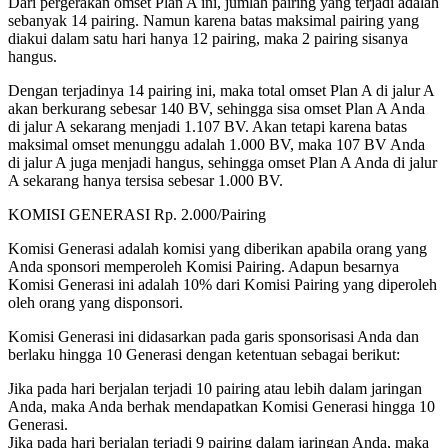
Dari pergerakan omset Plan A ini, jumlah pairing yang terjadi adalah
sebanyak 14 pairing. Namun karena batas maksimal pairing yang
diakui dalam satu hari hanya 12 pairing, maka 2 pairing sisanya
hangus.
Dengan terjadinya 14 pairing ini, maka total omset Plan A di jalur A
akan berkurang sebesar 140 BV, sehingga sisa omset Plan A Anda
di jalur A sekarang menjadi 1.107 BV. Akan tetapi karena batas
maksimal omset menunggu adalah 1.000 BV, maka 107 BV Anda
di jalur A juga menjadi hangus, sehingga omset Plan A Anda di jalur
A sekarang hanya tersisa sebesar 1.000 BV.
KOMISI GENERASI Rp. 2.000/Pairing
Komisi Generasi adalah komisi yang diberikan apabila orang yang
Anda sponsori memperoleh Komisi Pairing. Adapun besarnya
Komisi Generasi ini adalah 10% dari Komisi Pairing yang diperoleh
oleh orang yang disponsori.
Komisi Generasi ini didasarkan pada garis sponsorisasi Anda dan
berlaku hingga 10 Generasi dengan ketentuan sebagai berikut:
Jika pada hari berjalan terjadi 10 pairing atau lebih dalam jaringan
Anda, maka Anda berhak mendapatkan Komisi Generasi hingga 10
Generasi.
Jika pada hari berjalan terjadi 9 pairing dalam jaringan Anda, maka