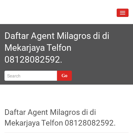
Skip
to
TOGG
content
NAVIG
Daftar Agent Milagros di di
Mekarjaya Telfon
08128082592.
Go
Daftar Agent Milagros di di
Mekarjaya Telfon 08128082592.