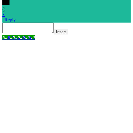
(
)
x
|
Reply
Insert
Call Now Button