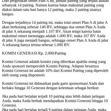
Dari pergerakan omset Plan A ini, jumlah pairing yang terjadi adalah
sebanyak 14 pairing. Namun karena batas maksimal pairing yang
diakui dalam satu hari hanya 12 pairing, maka 2 pairing sisanya
hangus.
Dengan terjadinya 14 pairing ini, maka total omset Plan A di jalur A
akan berkurang sebesar 140 BV, sehingga sisa omset Plan A Anda
di jalur A sekarang menjadi 1.107 BV. Akan tetapi karena batas
maksimal omset menunggu adalah 1.000 BV, maka 107 BV Anda
di jalur A juga menjadi hangus, sehingga omset Plan A Anda di jalur
A sekarang hanya tersisa sebesar 1.000 BV.
KOMISI GENERASI Rp. 2.000/Pairing
Komisi Generasi adalah komisi yang diberikan apabila orang yang
Anda sponsori memperoleh Komisi Pairing. Adapun besarnya
Komisi Generasi ini adalah 10% dari Komisi Pairing yang diperoleh
oleh orang yang disponsori.
Komisi Generasi ini didasarkan pada garis sponsorisasi Anda dan
berlaku hingga 10 Generasi dengan ketentuan sebagai berikut:
Jika pada hari berjalan terjadi 10 pairing atau lebih dalam jaringan
Anda, maka Anda berhak mendapatkan Komisi Generasi hingga 10
Generasi.
Jika pada hari berjalan terjadi 9 pairing dalam jaringan Anda, maka