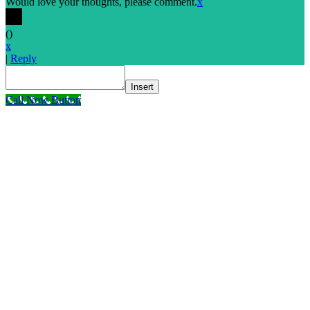
Would love your thoughts, please comment.
x
(
)
x
|
Reply
Insert
Call Now Button