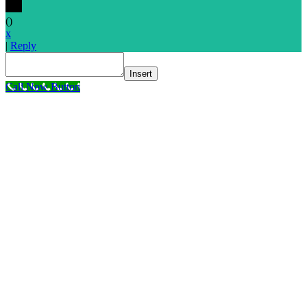
(
)
x
|
Reply
Insert
Call Now Button