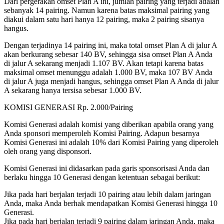
Dari pergerakan omset Plan A ini, jumlah pairing yang terjadi adalah
sebanyak 14 pairing. Namun karena batas maksimal pairing yang
diakui dalam satu hari hanya 12 pairing, maka 2 pairing sisanya
hangus.
Dengan terjadinya 14 pairing ini, maka total omset Plan A di jalur A
akan berkurang sebesar 140 BV, sehingga sisa omset Plan A Anda
di jalur A sekarang menjadi 1.107 BV. Akan tetapi karena batas
maksimal omset menunggu adalah 1.000 BV, maka 107 BV Anda
di jalur A juga menjadi hangus, sehingga omset Plan A Anda di jalur
A sekarang hanya tersisa sebesar 1.000 BV.
KOMISI GENERASI Rp. 2.000/Pairing
Komisi Generasi adalah komisi yang diberikan apabila orang yang
Anda sponsori memperoleh Komisi Pairing. Adapun besarnya
Komisi Generasi ini adalah 10% dari Komisi Pairing yang diperoleh
oleh orang yang disponsori.
Komisi Generasi ini didasarkan pada garis sponsorisasi Anda dan
berlaku hingga 10 Generasi dengan ketentuan sebagai berikut:
Jika pada hari berjalan terjadi 10 pairing atau lebih dalam jaringan
Anda, maka Anda berhak mendapatkan Komisi Generasi hingga 10
Generasi.
Jika pada hari berjalan terjadi 9 pairing dalam jaringan Anda, maka