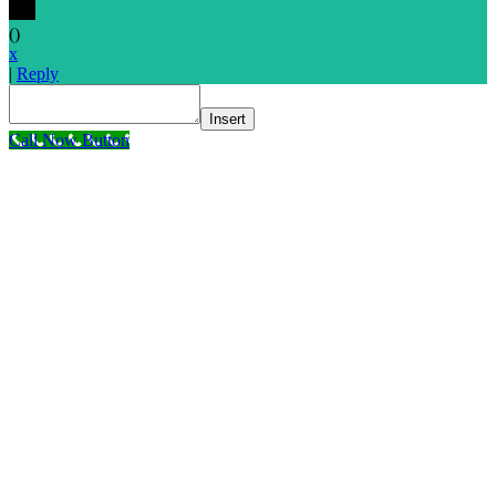
(
)
x
|
Reply
Insert
Call Now Button