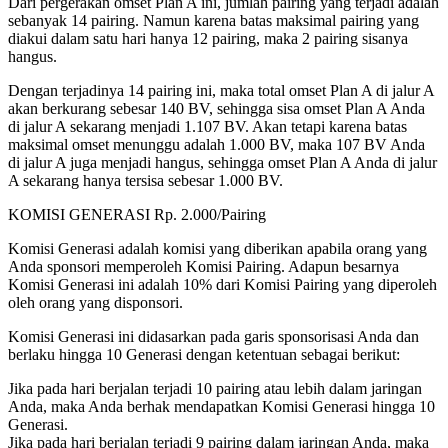
Dari pergerakan omset Plan A ini, jumlah pairing yang terjadi adalah
sebanyak 14 pairing. Namun karena batas maksimal pairing yang
diakui dalam satu hari hanya 12 pairing, maka 2 pairing sisanya
hangus.
Dengan terjadinya 14 pairing ini, maka total omset Plan A di jalur A
akan berkurang sebesar 140 BV, sehingga sisa omset Plan A Anda
di jalur A sekarang menjadi 1.107 BV. Akan tetapi karena batas
maksimal omset menunggu adalah 1.000 BV, maka 107 BV Anda
di jalur A juga menjadi hangus, sehingga omset Plan A Anda di jalur
A sekarang hanya tersisa sebesar 1.000 BV.
KOMISI GENERASI Rp. 2.000/Pairing
Komisi Generasi adalah komisi yang diberikan apabila orang yang
Anda sponsori memperoleh Komisi Pairing. Adapun besarnya
Komisi Generasi ini adalah 10% dari Komisi Pairing yang diperoleh
oleh orang yang disponsori.
Komisi Generasi ini didasarkan pada garis sponsorisasi Anda dan
berlaku hingga 10 Generasi dengan ketentuan sebagai berikut:
Jika pada hari berjalan terjadi 10 pairing atau lebih dalam jaringan
Anda, maka Anda berhak mendapatkan Komisi Generasi hingga 10
Generasi.
Jika pada hari berjalan terjadi 9 pairing dalam jaringan Anda, maka