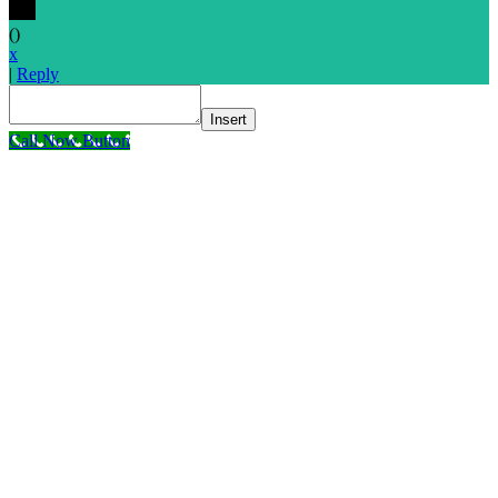
(
)
x
|
Reply
Insert
Call Now Button