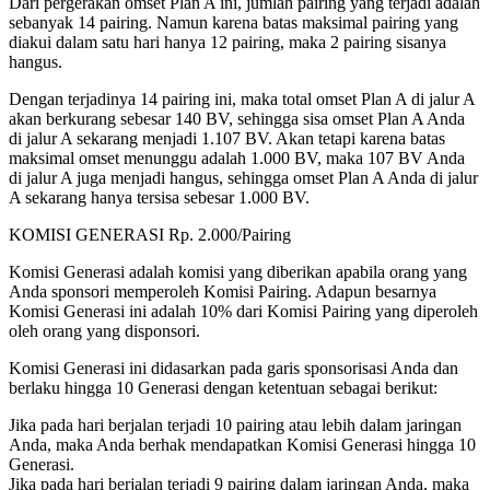
Dari pergerakan omset Plan A ini, jumlah pairing yang terjadi adalah
sebanyak 14 pairing. Namun karena batas maksimal pairing yang
diakui dalam satu hari hanya 12 pairing, maka 2 pairing sisanya
hangus.
Dengan terjadinya 14 pairing ini, maka total omset Plan A di jalur A
akan berkurang sebesar 140 BV, sehingga sisa omset Plan A Anda
di jalur A sekarang menjadi 1.107 BV. Akan tetapi karena batas
maksimal omset menunggu adalah 1.000 BV, maka 107 BV Anda
di jalur A juga menjadi hangus, sehingga omset Plan A Anda di jalur
A sekarang hanya tersisa sebesar 1.000 BV.
KOMISI GENERASI Rp. 2.000/Pairing
Komisi Generasi adalah komisi yang diberikan apabila orang yang
Anda sponsori memperoleh Komisi Pairing. Adapun besarnya
Komisi Generasi ini adalah 10% dari Komisi Pairing yang diperoleh
oleh orang yang disponsori.
Komisi Generasi ini didasarkan pada garis sponsorisasi Anda dan
berlaku hingga 10 Generasi dengan ketentuan sebagai berikut:
Jika pada hari berjalan terjadi 10 pairing atau lebih dalam jaringan
Anda, maka Anda berhak mendapatkan Komisi Generasi hingga 10
Generasi.
Jika pada hari berjalan terjadi 9 pairing dalam jaringan Anda, maka