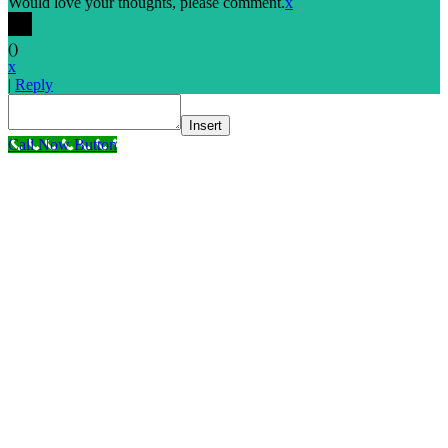
Would love your thoughts, please comment.
x
(
)
x
|
Reply
Insert
Call Now Button