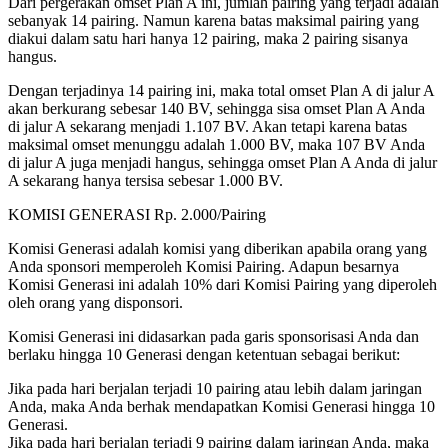
Dari pergerakan omset Plan A ini, jumlah pairing yang terjadi adalah
sebanyak 14 pairing. Namun karena batas maksimal pairing yang
diakui dalam satu hari hanya 12 pairing, maka 2 pairing sisanya
hangus.
Dengan terjadinya 14 pairing ini, maka total omset Plan A di jalur A
akan berkurang sebesar 140 BV, sehingga sisa omset Plan A Anda
di jalur A sekarang menjadi 1.107 BV. Akan tetapi karena batas
maksimal omset menunggu adalah 1.000 BV, maka 107 BV Anda
di jalur A juga menjadi hangus, sehingga omset Plan A Anda di jalur
A sekarang hanya tersisa sebesar 1.000 BV.
KOMISI GENERASI Rp. 2.000/Pairing
Komisi Generasi adalah komisi yang diberikan apabila orang yang
Anda sponsori memperoleh Komisi Pairing. Adapun besarnya
Komisi Generasi ini adalah 10% dari Komisi Pairing yang diperoleh
oleh orang yang disponsori.
Komisi Generasi ini didasarkan pada garis sponsorisasi Anda dan
berlaku hingga 10 Generasi dengan ketentuan sebagai berikut:
Jika pada hari berjalan terjadi 10 pairing atau lebih dalam jaringan
Anda, maka Anda berhak mendapatkan Komisi Generasi hingga 10
Generasi.
Jika pada hari berjalan terjadi 9 pairing dalam jaringan Anda, maka