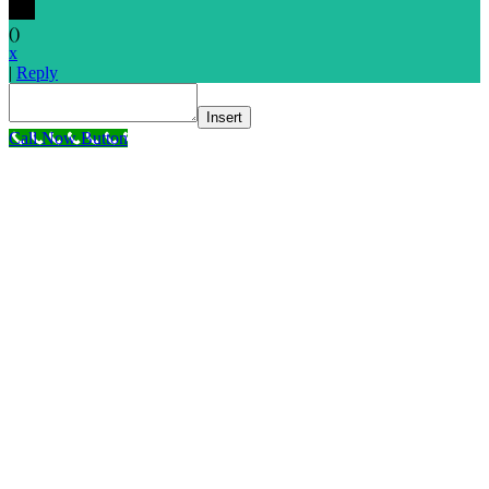
(
)
x
|
Reply
Insert
Call Now Button