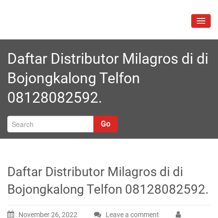
Skip
to
TOGG
content
NAVIG
Daftar Distributor Milagros di di
Bojongkalong Telfon
08128082592.
Go
Daftar Distributor Milagros di di
Bojongkalong Telfon 08128082592.
November 26, 2022
Leave a comment