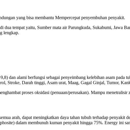
kandungan yang bisa membantu Mempercepat penyembuhan penyakit.
a tempat yaitu, Sumber mata air Parungkuda, Sukabumi, Jawa Bar
ng lengkap.
H>9,8) dan alami berfungsi sebagai penyeimbang kelebihan asam pada tu
rol, Stroke, Darah tinggi, Asam urat, Maag, Gagal Ginjal, Tumor, Kanke
menghambat proses oksidasi (penuaan/perusakan). Mampu menetralisir 
mua arah, dapat meningkatkan daya tahan tubuh terhadap penyakit den
mphosite) dalam membunuh kuman penyakit hingga 75%. Energy ini sa