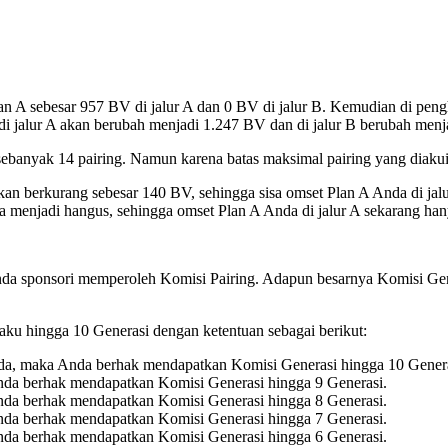
lan A sebesar 957 BV di jalur A dan 0 BV di jalur B. Kemudian di pen
 di jalur A akan berubah menjadi 1.247 BV dan di jalur B berubah men
 sebanyak 14 pairing. Namun karena batas maksimal pairing yang diakui
A akan berkurang sebesar 140 BV, sehingga sisa omset Plan A Anda di ja
menjadi hangus, sehingga omset Plan A Anda di jalur A sekarang hany
nda sponsori memperoleh Komisi Pairing. Adapun besarnya Komisi Gene
laku hingga 10 Generasi dengan ketentuan sebagai berikut:
n Anda, maka Anda berhak mendapatkan Komisi Generasi hingga 10 Gener
 Anda berhak mendapatkan Komisi Generasi hingga 9 Generasi.
 Anda berhak mendapatkan Komisi Generasi hingga 8 Generasi.
 Anda berhak mendapatkan Komisi Generasi hingga 7 Generasi.
 Anda berhak mendapatkan Komisi Generasi hingga 6 Generasi.