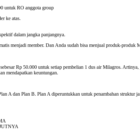
000 untuk RO anggota group
er ke atas.
spektif dalam jangka panjangnya.
matis menjadi member. Dan Anda sudah bisa menjual produk-produk 
sar Rp 50.000 untuk setiap pembelian 1 dus air Milagros. Artinya, ji
akan mendapatkan keuntungan.
Plan A dan Plan B. Plan A diperuntukkan untuk penambahan struktur j
MA
JUTNYA