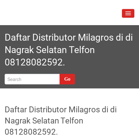
Skip
to
TOGG
content
NAVIG
Daftar Distributor Milagros di di
Nagrak Selatan Telfon
08128082592.
Go
Daftar Distributor Milagros di di
Nagrak Selatan Telfon
08128082592.