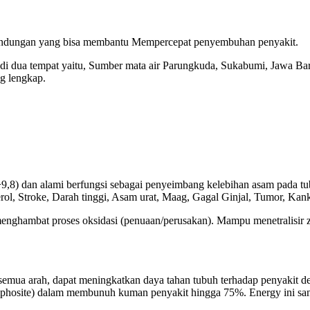
kandungan yang bisa membantu Mempercepat penyembuhan penyakit.
a tempat yaitu, Sumber mata air Parungkuda, Sukabumi, Jawa Bar
ng lengkap.
H>9,8) dan alami berfungsi sebagai penyeimbang kelebihan asam pada tu
rol, Stroke, Darah tinggi, Asam urat, Maag, Gagal Ginjal, Tumor, Kanke
menghambat proses oksidasi (penuaan/perusakan). Mampu menetralisir 
mua arah, dapat meningkatkan daya tahan tubuh terhadap penyakit den
mphosite) dalam membunuh kuman penyakit hingga 75%. Energy ini sa