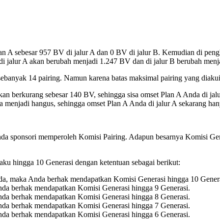
lan A sebesar 957 BV di jalur A dan 0 BV di jalur B. Kemudian di pen
 di jalur A akan berubah menjadi 1.247 BV dan di jalur B berubah men
 sebanyak 14 pairing. Namun karena batas maksimal pairing yang diakui
A akan berkurang sebesar 140 BV, sehingga sisa omset Plan A Anda di ja
menjadi hangus, sehingga omset Plan A Anda di jalur A sekarang hany
nda sponsori memperoleh Komisi Pairing. Adapun besarnya Komisi Gene
laku hingga 10 Generasi dengan ketentuan sebagai berikut:
n Anda, maka Anda berhak mendapatkan Komisi Generasi hingga 10 Gener
 Anda berhak mendapatkan Komisi Generasi hingga 9 Generasi.
 Anda berhak mendapatkan Komisi Generasi hingga 8 Generasi.
 Anda berhak mendapatkan Komisi Generasi hingga 7 Generasi.
 Anda berhak mendapatkan Komisi Generasi hingga 6 Generasi.