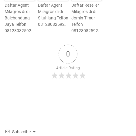
Daftar Agent
Daftar Agent
Daftar Reseller
Milagros di di
Milagros di di
Milagros di di
Balebandung
Situhiang Telfon
Jomin Timur
Jaya Telfon
08128082592.
Telfon
08128082592.
08128082592.
0
Article Rating
Subscribe