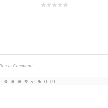
{}
[+]