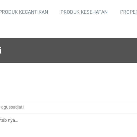
PRODUK KECANTIKAN
PRODUK KESEHATAN
PROPE
i
 agussudjati
ntab nya…