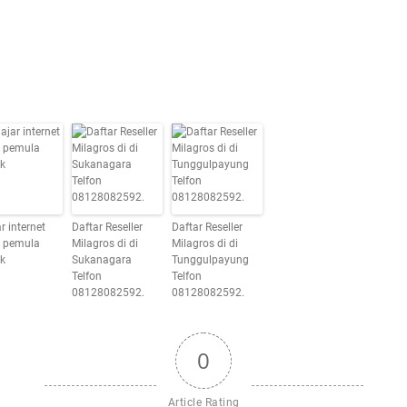
r internet
Daftar Reseller
Daftar Reseller
k pemula
Milagros di di
Milagros di di
k
Sukanagara
Tunggulpayung
Telfon
Telfon
08128082592.
08128082592.
0
Article Rating