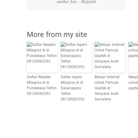
sumber foto : Majalah
More from my site
Daftar Reseller
Daftar Agent
Belajar Internet
Belaja
Milagros di di
Milagros di di
Untuk Pemula
untu
Pulokelapa Telfon
Sukanagara
Gaptek di
gapte
08128082592.
Telfon
Idirayeuk Aceh
08128082592.
Sumatera