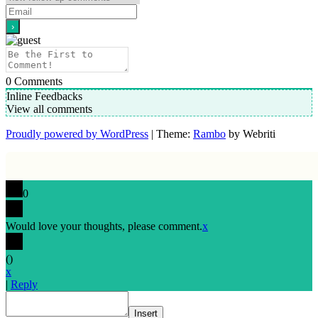
0
Comments
Inline Feedbacks
View all comments
Proudly powered by WordPress
| Theme:
Rambo
by Webriti
0
Would love your thoughts, please comment.
x
(
)
x
|
Reply
Insert