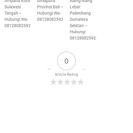
Ampana Kota
Amlapura
Alang-Alang
Sulawesi
Provinsi Bali –
Lebar
Tengah –
Hubungi Wa-
Palembang
Hubungi Wa-
08128082592
Sumatera
08128082592
Selatan –
Hubungi
08128082592
0
Article Rating