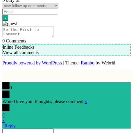
Notify of
0
Comments
Inline Feedbacks
View all comments
Proudly powered by WordPress
| Theme:
Rambo
by Webriti
0
Would love your thoughts, please comment.
x
(
)
x
|
Reply