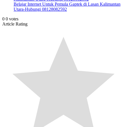
Belajar Internet Untuk Pemula Gaptek di Lasan Kalimantan
Utara-Hubungi 08128082592
0
0
votes
Article Rating