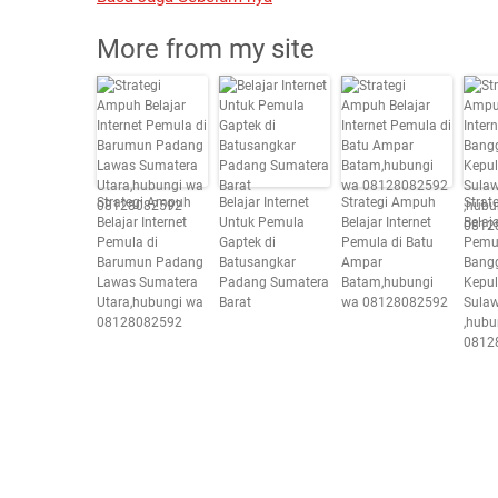
More from my site
Strategi Ampuh
Belajar Internet
Strategi Ampuh
Strat
Belajar Internet
Untuk Pemula
Belajar Internet
Belaja
Pemula di
Gaptek di
Pemula di Batu
Pemul
Barumun Padang
Batusangkar
Ampar
Bang
Lawas Sumatera
Padang Sumatera
Batam,hubungi
Kepu
Utara,hubungi wa
Barat
wa 08128082592
Sulaw
08128082592
,hubu
0812