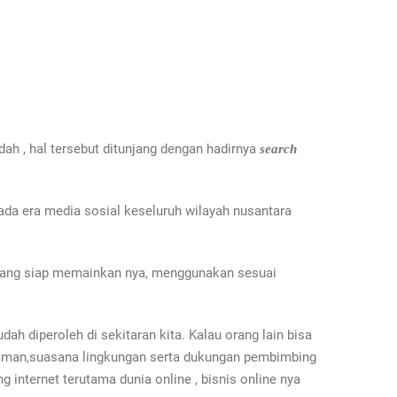
h , hal tersebut ditunjang dengan hadirnya
search
ada era media sosial keseluruh wilayah nusantara
ta yang siap memainkan nya, menggunakan sesuai
h diperoleh di sekitaran kita. Kalau orang lain bisa
 nyaman,suasana lingkungan serta dukungan pembimbing
g internet terutama dunia online , bisnis online nya