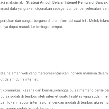
njadi maksimal.
Strategi Ampuh Belajar Internet Pemula di Banca
ormasi data yang akan digunakan sebagai sumber penyelesaian sehi
erlukan dan sangat berguna di era informasi saat ini . Melek tek
 nya dapat masuk ke berbagai tempat.
dia halaman web yang merepresentasikan individu manusia dalam be
ut dalam dunia internet.
iat komunikasi kesana dan kemari,sehingga pulsa memang benar-b
pulsa sudah di tembus oleh internet,suatu fasilitas yang sudah me
uan lokal maupun internasional dengan mudah di tembus akses nya.
mpat umum sudah banyak tersedia .