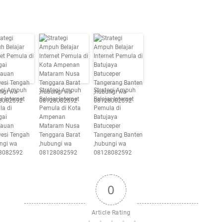
egi Ampuh
Strategi Ampuh
Strategi Ampuh
r Internet
Belajar Internet
Belajar Internet
a di
Pemula di Kota
Pemula di
gai
Ampenan
Batujaya
lauan
Mataram Nusa
Batuceper
esi Tengah
Tenggara Barat
Tangerang Banten
ngi wa
,hubungi wa
,hubungi wa
8082592
08128082592
08128082592
0
Article Rating