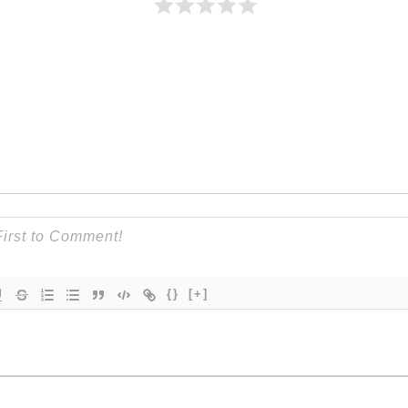
{}
[+]