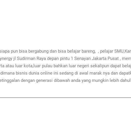
siapa pun bisa bergabung dan bisa belajar bareng, , pelajar SMU,Ka
 Synergy jl Sudirman Raya depan pintu 1 Senayan Jakarta Pusat , me
karta atau luar kota,luar pulau bahkan luar negeri sekalipun dapat b
dimana bisnis dunia online ini sedang di awal marak nya dan dapa
etinggalan dengan generasi dibawah anda yang mungkin lebih dahul