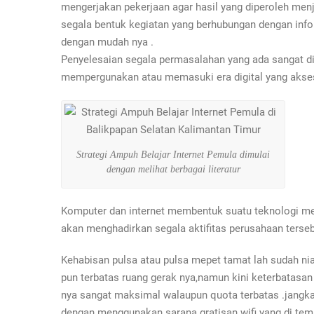
mengerjakan pekerjaan agar hasil yang diperoleh me
segala bentuk kegiatan yang berhubungan dengan inf
dengan mudah nya .
Penyelesaian segala permasalahan yang ada sangat dip
mempergunakan atau memasuki era digital yang akses
Strategi Ampuh Belajar Internet Pemula dimulai
dengan melihat berbagai literatur
Komputer dan internet membentuk suatu teknologi me
akan menghadirkan segala aktifitas perusahaan terseb
Kehabisan pulsa atau pulsa mepet tamat lah sudah n
pun terbatas ruang gerak nya,namun kini keterbatasan 
nya sangat maksimal walaupun quota terbatas .jangka
dengan menggunakan sarana gratisan wifi yang di te