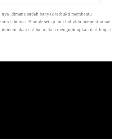
 nya ,dimana sudah banyak terbukti membantu
mum lain nya. Hampir setiap unit individu beramai-ramai
ertentu akan terlihat makna menguntungkan dari fungsi