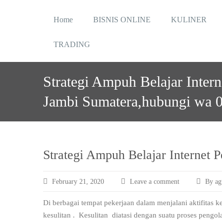
Skip
to
Home
BISNIS ONLINE
KULINER
content
TRADING
Strategi Ampuh Belajar Inter
Jambi Sumatera,hubungi wa 
Strategi Ampuh Belajar Internet
February 21, 2020
Leave a comment
By ag
Di berbagai tempat pekerjaan dalam menjalani aktifitas 
kesulitan . Kesulitan diatasi dengan suatu proses pengol