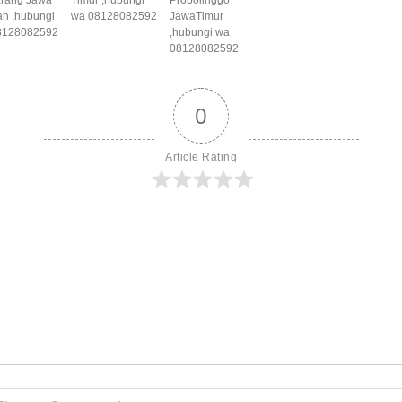
h ,hubungi
wa 08128082592
JawaTimur
8128082592
,hubungi wa
08128082592
0
Article Rating