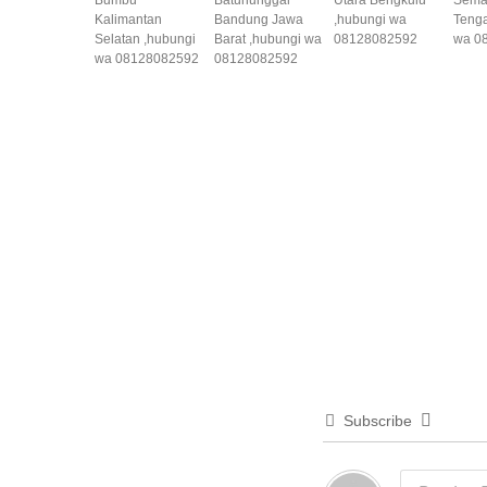
Kalimantan
Bandung Jawa
,hubungi wa
Tenga
Selatan ,hubungi
Barat ,hubungi wa
08128082592
wa 0
wa 08128082592
08128082592
Subscribe