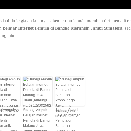
da dulu kegiatan lain nya sebentar untuk anda merubah diri menjadi en
h Belajar Internet Pemula di Bangko Merangin Jambi Sumatera
seca
ang lain.
egi Ampuh
Strategi Ampuh
Strategi Ampuh
ar Internet
Belajar Internet
Belajar Internet
a di
Pemula di Bantur
Pemula di
umanik
Malang Jawa
Bantaran
rang Jawa
Timur ,hubungi
Probolinggo