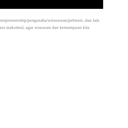
terpreunership/pengusaha/wiraswasta/pebisnis ,dan lain
ra maksimal, agar wawasan dan kemampuan kita