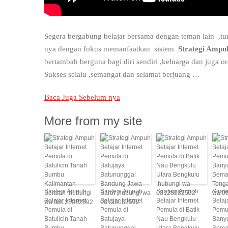
Segera bergabung belajar bersama dengan teman lain ,tun
nya dengan fokus memanfaatkan sistem
Strategi Ampu
bertambah berguna bagi diri sendiri ,keluarga dan juga or
Sukses selalu ,semangat dan selamat berjuang …
Baca Juga Sebelum nya
More from my site
Strategi Ampuh
Strategi Ampuh
Strategi Ampuh
Strat
Belajar Internet
Belajar Internet
Belajar Internet
Belaj
Pemula di
Pemula di
Pemula di Batik
Pemul
Batulicin Tanah
Batujaya
Nau Bengkulu
Bany
Bumbu
Batununggal
Utara Bengkulu
Sema