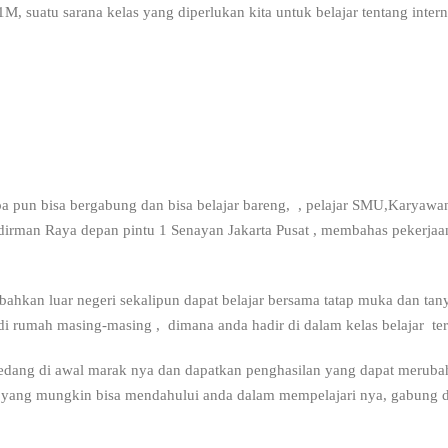
1M, suatu sarana kelas yang diperlukan kita untuk belajar tentang intern
apa pun bisa bergabung dan bisa belajar bareng, , pelajar SMU,Karyawan
udirman Raya depan pintu 1 Senayan Jakarta Pusat , membahas pekerjaan
u bahkan luar negeri sekalipun dapat belajar bersama tatap muka dan tan
i rumah masing-masing , dimana anda hadir di dalam kelas belajar ters
edang di awal marak nya dan dapatkan penghasilan yang dapat merubah
 yang mungkin bisa mendahului anda dalam mempelajari nya, gabung dan