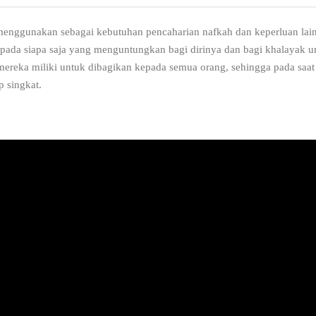
nggunakan sebagai kebutuhan pencaharian nafkah dan keperluan lain
epada siapa saja yang menguntungkan bagi dirinya dan bagi khalayak u
eka miliki untuk dibagikan kepada semua orang, sehingga pada saat t
 singkat.