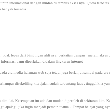
aupun internasional dengan mudah di tembus akses nya. Quota terbata
 banyak tersedia .
 tidak lepas dari bimbingan ahli nya berkaitan dengan meraih akses d
nformasi yang diperlukan didalam lingkaran internet
pada era media halaman web saja tetapi juga berlanjut sampai pada era 
erhampar disekeliling kita ,jalan sudah terbentang luas , tinggal kit
 dimulai. Kesempatan itu ada dan mudah diperoleh di sekitaran kita. Ka
unggu apalagi jika ingin menjadi pemain utama , Tempat belajar yang