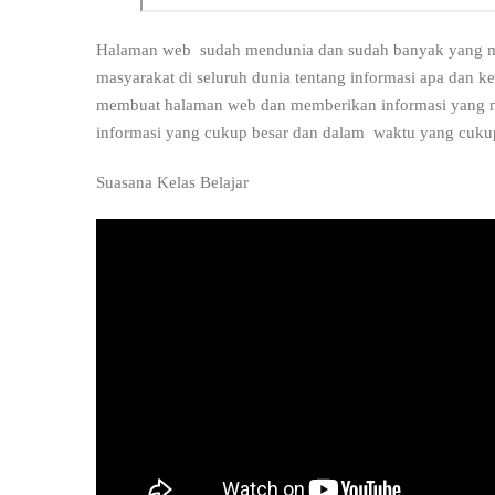
Halaman web sudah mendunia dan sudah banyak yang me
masyarakat di seluruh dunia tentang informasi apa dan k
membuat halaman web dan memberikan informasi yang mer
informasi yang cukup besar dan dalam waktu yang cukup
Suasana Kelas Belajar