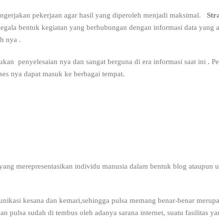
engerjakan pekerjaan agar hasil yang diperoleh menjadi maksimal.
Str
egala bentuk kegiatan yang berhubungan dengan informasi data yang 
h nya .
ukan penyelesaian nya dan sangat berguna di era informasi saat ini .
es nya dapat masuk ke berbagai tempat.
yang merepresentasikan individu manusia dalam bentuk blog ataupun u
munikasi kesana dan kemari,sehingga pulsa memang benar-benar merup
an pulsa sudah di tembus oleh adanya sarana internet, suatu fasilitas