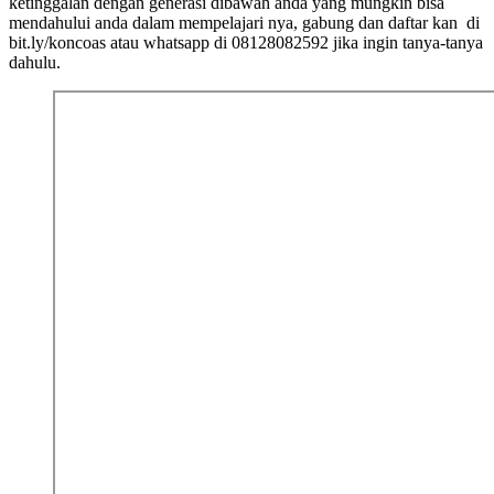
ketinggalan dengan generasi dibawah anda yang mungkin bisa
mendahului anda dalam mempelajari nya, gabung dan daftar kan di
bit.ly/koncoas atau whatsapp di 08128082592 jika ingin tanya-tanya
dahulu.