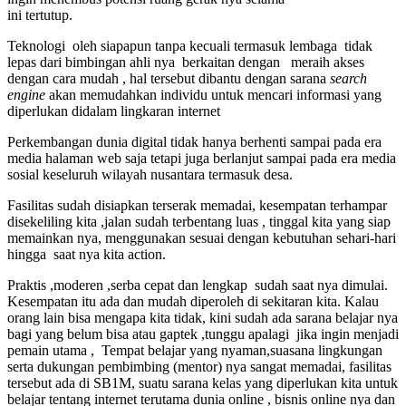
ini tertutup.
Teknologi oleh siapapun tanpa kecuali termasuk lembaga tidak
lepas dari bimbingan ahli nya berkaitan dengan meraih akses
dengan cara mudah , hal tersebut dibantu dengan sarana
search
engine
akan memudahkan individu untuk mencari informasi yang
diperlukan didalam lingkaran internet
Perkembangan dunia digital tidak hanya berhenti sampai pada era
media halaman web saja tetapi juga berlanjut sampai pada era media
sosial keseluruh wilayah nusantara termasuk desa.
Fasilitas sudah disiapkan terserak memadai, kesempatan terhampar
disekeliling kita ,jalan sudah terbentang luas , tinggal kita yang siap
memainkan nya, menggunakan sesuai dengan kebutuhan sehari-hari
hingga saat nya kita action.
Praktis ,moderen ,serba cepat dan lengkap sudah saat nya dimulai.
Kesempatan itu ada dan mudah diperoleh di sekitaran kita. Kalau
orang lain bisa mengapa kita tidak, kini sudah ada sarana belajar nya
bagi yang belum bisa atau gaptek ,tunggu apalagi jika ingin menjadi
pemain utama , Tempat belajar yang nyaman,suasana lingkungan
serta dukungan pembimbing (mentor) nya sangat memadai, fasilitas
tersebut ada di SB1M, suatu sarana kelas yang diperlukan kita untuk
belajar tentang internet terutama dunia online , bisnis online nya dan