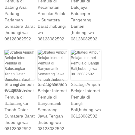
Pemula di
Pemula di
Pemula di
Batang Anai
Kecamatan
Batujaya
Padang
Arosuko Solok
Batuceper
Pariaman
– Sumatera
Tangerang
Sumatera Barat
Barat ,hubungi
Banten
,hubungi wa
wa
,hubungi wa
08128082592
08128082592
08128082592
Strategi Ampuh
Strategi Ampuh
Strategi Ampuh
Belajar Internet
Belajar Internet
Belajar Internet
Pemula di
Pemula di
Pemula di
Batusangkar
Banyumanik
Bangli
Tanah Datar
Semarang
Bali,hubungi wa
Sumatera Barat
Jawa Tengah
08128082592
,hubungi wa
,hubungi wa
08128082592
08128082592