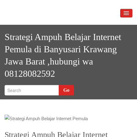
Skip
to
TOGG
content
NAVIG
Strategi Ampuh Belajar Internet
Pemula di Banyusari Krawang
Jawa Barat ,hubungi wa
08128082592
Go
Strategi Ampuh Belajar Internet