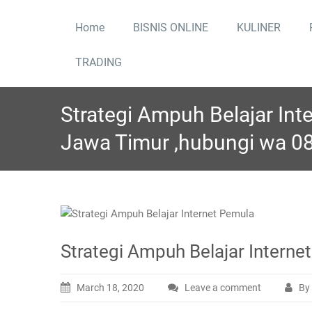
Skip
to
Home
BISNIS ONLINE
KULINER
content
TRADING
Strategi Ampuh Belajar In
Jawa Timur ,hubungi wa 
Strategi Ampuh Belajar Intern
March 18, 2020
Leave a comment
By