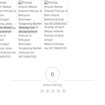
egi Ampuh
Strategi Ampuh
Strategi Ampuh
r Internet
Belajar Internet
Belajar Internet
a di
Pemula di
Pemula di Batu
aya
Batujaya
Ampar
nunggal
Batuceper
Batam,hubungi
ung Jawa
Tangerang Banten
wa 08128082592
 ,hubungi wa
,hubungi wa
8082592
08128082592
0
Article Rating