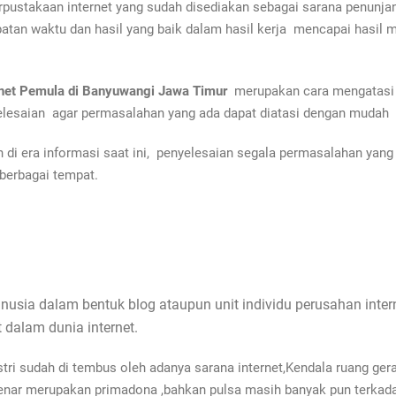
pustakaan internet yang sudah disediakan sebagai sarana penunjan
patan waktu dan hasil yang baik dalam hasil kerja mencapai hasil m
ernet Pemula di Banyuwangi Jawa Timur
merupakan cara mengatasi 
lesaian agar permasalahan yang ada dapat diatasi dengan mudah 
i era informasi saat ini, penyelesaian segala permasalahan yang
berbagai tempat.
usia dalam bentuk blog ataupun unit individu perusahan i
nter
 dalam dunia internet.
ustri sudah di tembus oleh adanya sarana internet,Kendala ruang g
enar merupakan primadona ,bahkan pulsa masih banyak pun terkadan