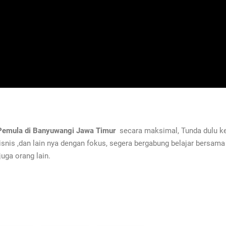
t Pemula di Banyuwangi Jawa Timur
secara maksimal, Tunda dulu keg
snis ,dan lain nya dengan fokus, segera bergabung belajar bers
juga orang lain.