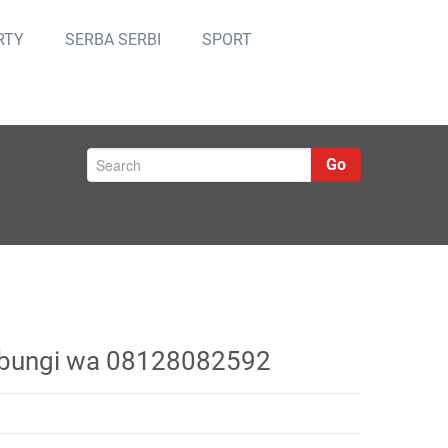
RTY
SERBA SERBI
SPORT
Go
hubungi wa 08128082592