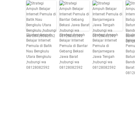
Strategi Ampuh
Strategi Ampuh
Strategi Ampuh
Strat
Belajar Internet
Belajar Internet
Belajar Internet
Belaja
Pemula di Batik
Pemula di Bantar
Pemula di
Pemul
Nau Bengkulu
Gebang Bekasi
Banjarnegara
Batuj
Utara Bengkulu
Jawa Barat
Jawa Tengah
Batu
,hubungi wa
,hubungi wa
,hubungi wa
Band
08128082592
08128082592
08128082592
Barat
0812