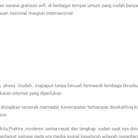
 sarana gratisan wifi di berbagai tempat umum yang sudah banyak
auan nasional maupun internasional
ngan akses mudah , siapapun tanpa kecuali termasuk lembaga terseb
aran internet yang diperlukan.
h disiapkan terserak memadai, kesempatan terhampar disekeliling k
ion.
kita,Praktis ,moderen ,serba cepat dan lengkap sudah saat nya dimu
berlanjut sampai pada era media sosial keseluruh wilayah nusantar