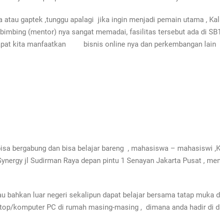
a atau gaptek ,tunggu apalagi jika ingin menjadi pemain utama , Kal
mbing (mentor) nya sangat memadai, fasilitas tersebut ada di SB1M
 dapat kita manfaatkan bisnis online nya dan perkembangan lain 
bisa bergabung dan bisa belajar bareng , mahasiswa – mahasiswi ,K
 Synergy jl Sudirman Raya depan pintu 1 Senayan Jakarta Pusat , me
ulau bahkan luar negeri sekalipun dapat belajar bersama tatap muka 
op/komputer PC di rumah masing-masing , dimana anda hadir di da