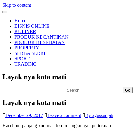
Skip to content
Toggle
navigation
Home
BISNIS ONLINE
KULINER
PRODUK KECANTIKAN
PRODUK KESEHATAN
PROPERTY
SERBA SERBI
SPORT
TRADING
Layak nya kota mati
Go
Layak nya kota mati
December 29, 2017
Leave a comment
By agussudjati
Hari libur panjang koq malah sepi lingkungan pertokoan