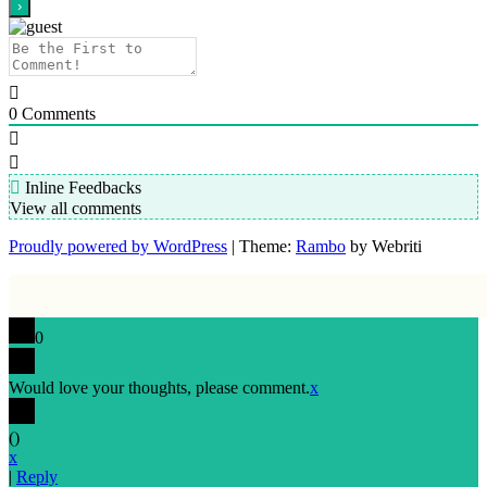
0
Comments
Inline Feedbacks
View all comments
Proudly powered by WordPress
| Theme:
Rambo
by Webriti
0
Would love your thoughts, please comment.
x
(
)
x
|
Reply