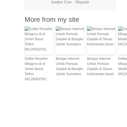
Sumber Foto : Majalah
More from my site
Daftar Reseller
Belajar Internet
Belajar Internet
Dafta
Milagros di di
Untuk Pemula
Untuk Pemula
Milag
Jomin Barat
Gaptek di Bangko
Gaptek di Siluas
Mukti
Telfon
Jambi Sumatera
Kalimantan barat
0812
08128082592.