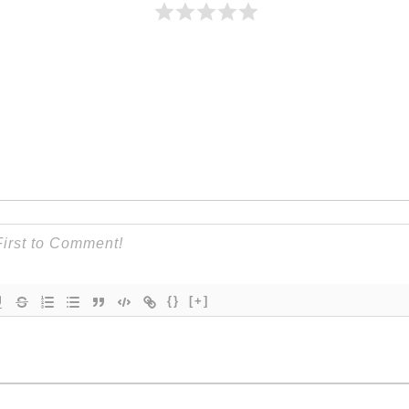
{}
[+]