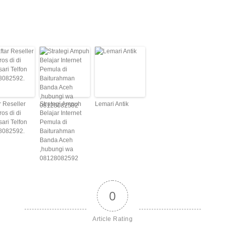
r Reseller
Strategi Ampuh
Lemari Antik
ros di di
Belajar Internet
sari Telfon
Pemula di
8082592.
Baiturahman
Banda Aceh
,hubungi wa
08128082592
0
Article Rating