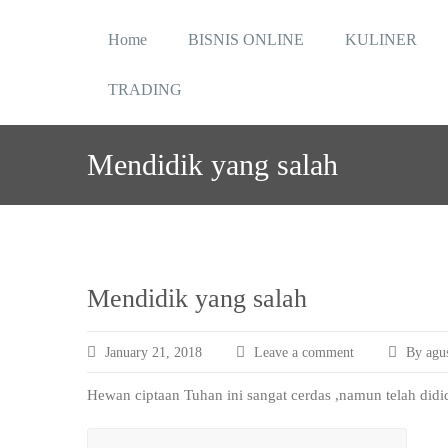
Skip
to
Home
BISNIS ONLINE
KULINER
content
TRADING
Mendidik yang salah
Mendidik yang salah
January 21, 2018
Leave a comment
By agus
Hewan ciptaan Tuhan ini sangat cerdas ,namun telah didid