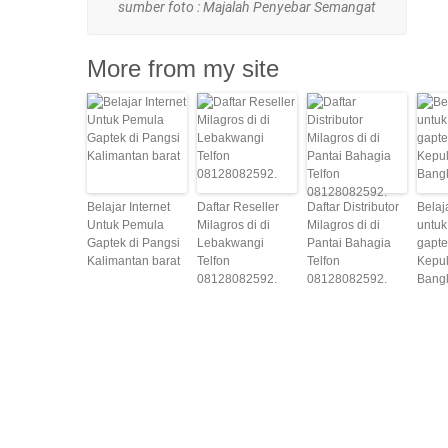
sumber foto : Majalah Penyebar Semangat
More from my site
Belajar Internet
Daftar Reseller
Daftar Distributor
Belaj
Untuk Pemula
Milagros di di
Milagros di di
untuk
Gaptek di Pangsi
Lebakwangi
Pantai Bahagia
gapte
Kalimantan barat
Telfon
Telfon
Kepu
08128082592.
08128082592.
Bangk