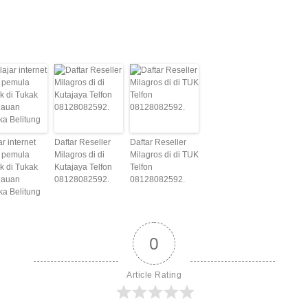
ar internet
Daftar Reseller
Daftar Reseller
 pemula
Milagros di di
Milagros di di TUK
k di Tukak
Kutajaya Telfon
Telfon
lauan
08128082592.
08128082592.
a Belitung
0
Article Rating