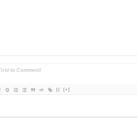
{}
[+]