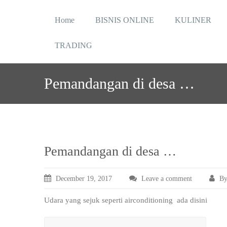
Skip
to
Home
BISNIS ONLINE
KULINER
content
TRADING
Pemandangan di desa …
Pemandangan di desa …
December 19, 2017
Leave a comment
By
Udara yang sejuk seperti airconditioning ada disini