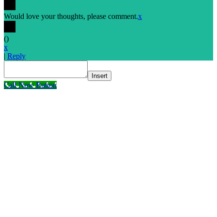
Would love your thoughts, please comment.
x
(
)
x
|
Reply
Insert
Call Now Button