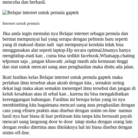
mencoba dan berhasil.
Internet untuk pemula
Jika anda ingin memulai nya Belajar internet sebagai pemula dan
berniat mempunyai hal yang serupa dengan pebisnis baru seperti
yang di maksud diatas tadi tapi mempunyai kendala tidak bisa
menggunakan alat seperti laptop-Hp secara optimal,bisanya hanya
menghidup-mati kan , cuma bisa sedikit facebook,Whatsapp,chating
telponan saja , jangan khawatir ,selagi masih ada kemauan tinggi
dan niat untuk mencari uang atau penghasilan maka disitu ada jalan.
Ikuti fasilitas kelas Belajar internet untuk pemula gaptek
maka
perlahan ilmu tersebut akan akrab dengan kita , semakin sering
dekat lagi maka akan semakin menempel ilmu tersebut dan jangan di
keluh kesahkan atau di sebal kan , karena itu bisa mengakibatkan
kerenggangan hubungan. Fasilitas ini berupa kelas yang isi nya
membimbing kita bagaimana mencari uang atau penghasilan dengan
cara yang efisien praktis atau disebut dengan sistim on-line namun
hasil nya luar biasa di luar perkiraan kita tanpa kita bersusah payah
mencari uang langsung door to door tatap muka dengan orang lain
dengan resiko diterima atau ditolaknya hal ini biasa disebut dengan
sistim off-line.