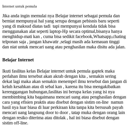
Internet untuk pemula
Jika anda ingin memulai nya Belajar internet sebagai pemula dan
berniat mempunyai hal yang serupa dengan pebisnis baru seperti
yang di maksud diatas tadi tapi mempunyai kendala tidak bisa
menggunakan alat seperti laptop-Hp secara optimal,bisanya hanya
menghidup-mati kan , cuma bisa sedikit facebook,Whatsapp,chating
telponan saja , jangan khawatir ,selagi masih ada kemauan tinggi
dan niat untuk mencari uang atau penghasilan maka disitu ada jalan.
Belajar Internet
Ikuti fasilitas kelas Belajar internet untuk pemula gaptek
maka
perlahan ilmu tersebut akan akrab dengan kita , semakin sering
dekat lagi maka akan semakin menempel ilmu tersebut dan jangan di
keluh kesahkan atau di sebal kan , karena itu bisa mengakibatkan
kerenggangan hubungan,fasilitas ini berupa kelas yang isi nya
membimbing kita bagaimana mencari uang atau penghasilan dengan
cara yang efisien praktis atau disebut dengan sistim on-line namun
hasil nya luar biasa di luar perkiraan kita tanpa kita bersusah payah
mencari uang langsung door to door , tatap muka dengan orang lain
dengan resiko diterima atau ditolak , hal ini biasa disebut dengan
sistim off-line.